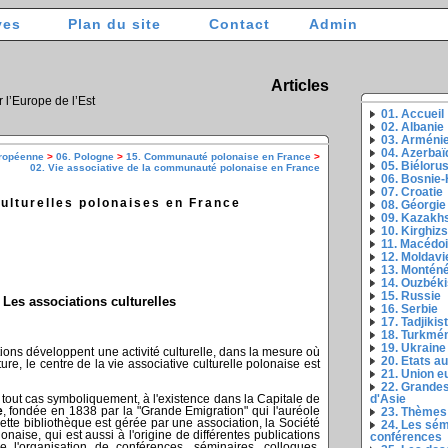
ves
Plan du site
Contact
Admin
Articles
r l’Europe de l’Est
01. Accueil
02. Albanie
03. Arméni
04. Azerbaï
uropéenne
>
06. Pologne
>
15. Communauté polonaise en France
>
05. Biéloru
02. Vie associative de la communauté polonaise en France
06. Bosnie
07. Croatie
ulturelles polonaises en France
08. Géorgie
09. Kazakh
10. Kirghiz
11. Macédo
12. Moldavi
13. Montén
14. Ouzbéki
15. Russie
Les associations culturelles
16. Serbie
17. Tadjikis
18. Turkmé
19. Ukraine
tions développent une activité culturelle, dans la mesure où
20. Etats a
ture, le centre de la vie associative culturelle polonaise est
21. Union 
22. Grandes
d'Asie
en tout cas symboliquement, à l'existence dans la Capitale de
e
, fondée en 1838 par la "Grande Emigration" qui l'auréole
23. Thèmes
ette bibliothèque est gérée par une association, la Société
24. Les sém
lonaise, qui est aussi à l'origine de différentes publications
conférences
 de l'organisation de conférences, séminaires, colloques,