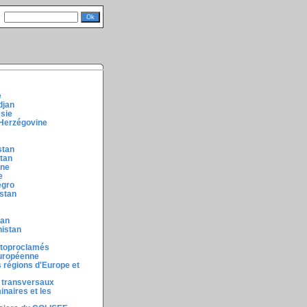
e
djan
ssie
-Herzégovine
stan
stan
ine
e
égro
stan
tan
nistan
utoproclamés
européenne
 régions d'Europe et
 transversaux
inaires et les