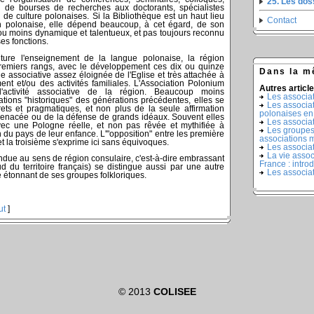
25. Les do
tion de bourses de recherches aux doctorants, spécialistes
ou de culture polonaises. Si la Bibliothèque est un haut lieu
Contact
on polonaise, elle dépend beaucoup, à cet égard, de son
 ou moins dynamique et talentueux, et pas toujours reconnu
ses fonctions.
ulture l'enseignement de la langue polonaise, la région
premiers rangs, avec le développement ces dix ou quinze
Dans la m
e associative assez éloignée de l'Eglise et très attachée à
ent et/ou des activités familiales. L'Association Polonium
Autres article
l'activité associative de la région. Beaucoup moins
Les associat
ations "historiques" des générations précédentes, elles se
Les associa
rets et pragmatiques, et non plus de la seule affirmation
polonaises en
 menacée ou de la défense de grands idéaux. Souvent elles
Les associat
vec une Pologne réelle, et non pas rêvée et mythifiée à
Les groupes 
in du pays de leur enfance. L'"opposition" entre les première
associations 
t la troisième s'exprime ici sans équivoques.
Les associat
La vie assoc
ndue au sens de région consulaire, c'est-à-dire embrassant
France : intro
d du territoire français) se distingue aussi par une autre
Les associat
e étonnant de ses groupes folkloriques.
ut
]
© 2013
COLISEE