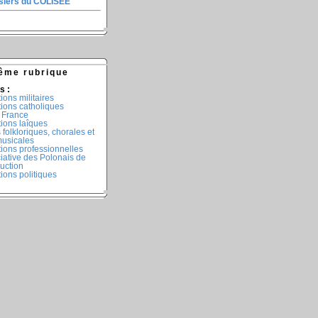
ssiers du COLISEE
ême rubrique
s :
ions militaires
tions catholiques
 France
ions laîques
folkloriques, chorales et
musicales
ions professionnelles
iative des Polonais de
duction
ions politiques