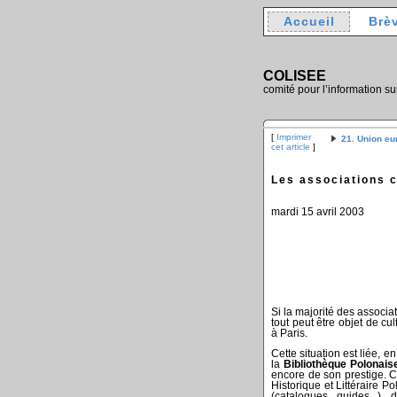
Accueil
Brè
COLISEE
comité pour l’information su
[
Imprimer
21. Union e
cet article
]
Les associations c
mardi 15 avril 2003
Si la majorité des associa
tout peut être objet de cul
à Paris.
Cette situation est liée, 
la
Bibliothèque Polonais
encore de son prestige. C
Historique et Littéraire Po
(catalogues, guides...),