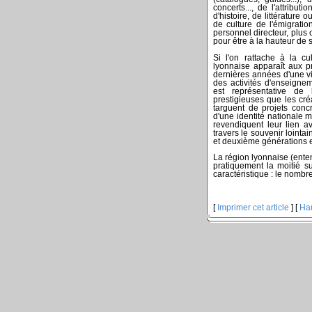
concerts..., de l'attribu
d'histoire, de littérature 
de culture de l'émigrati
personnel directeur, plus
pour être à la hauteur de 
Si l'on rattache à la c
lyonnaise apparaît aux 
dernières années d'une vi
des activités d'enseignem
est représentative de 
prestigieuses que les cré
targuent de projets conc
d'une identité nationale
revendiquent leur lien a
travers le souvenir lointa
et deuxième générations e
La région lyonnaise (ente
pratiquement la moitié su
caractéristique : le nombr
[
Imprimer cet article
] [
Ha