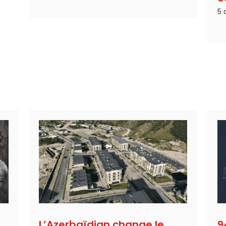
5 
L’Azerbaïdjan change le
9