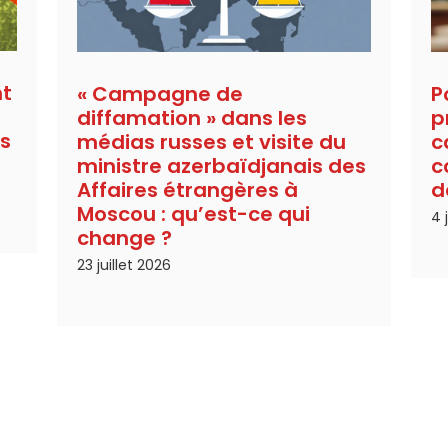
nt
« Campagne de
P
diffamation » dans les
p
es
médias russes et visite du
c
ministre azerbaïdjanais des
c
Affaires étrangères à
d
Moscou : qu’est-ce qui
4 
change ?
23 juillet 2026