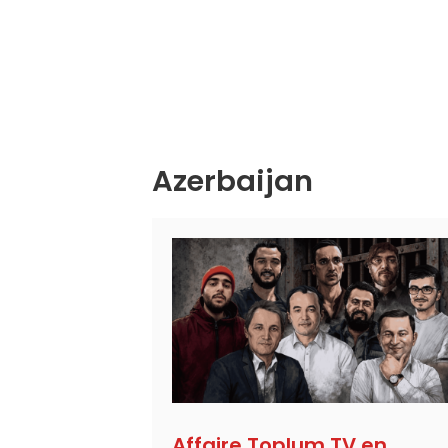
Azerbaijan
Affaire Toplum TV en