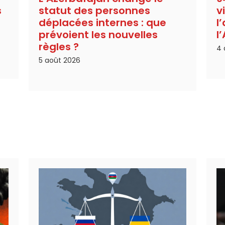
s
statut des personnes
v
déplacées internes : que
l
prévoient les nouvelles
l
règles ?
4 
5 août 2026