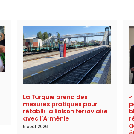
La Turquie prend des
«
mesures pratiques pour
p
rétablir la liaison ferroviaire
b
avec l’Arménie
r
d
5 août 2026
é