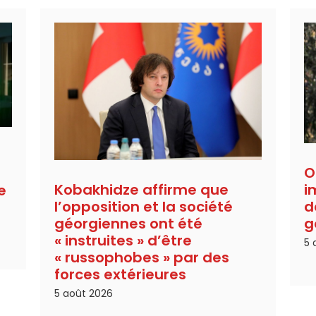
O
i
Kobakhidze affirme que
e
d
l’opposition et la société
g
géorgiennes ont été
« instruites » d’être
5 
« russophobes » par des
forces extérieures
5 août 2026