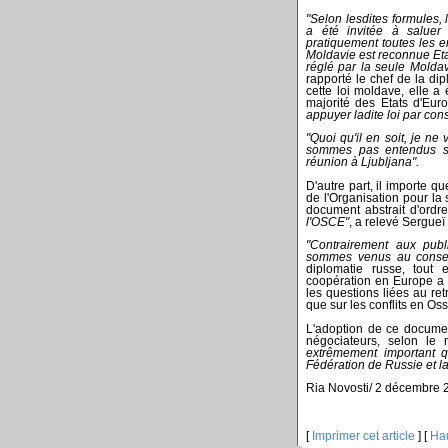
"Selon lesdites formules, 
a été invitée à saluer
pratiquement toutes les e
Moldavie est reconnue Etat
réglé par la seule Moldav
rapporté le chef de la di
cette loi moldave, elle a 
majorité des Etats d'Eur
appuyer ladite loi par co
"Quoi qu'il en soit, je n
sommes pas entendus sur
réunion à Ljubljana".
D'autre part, il importe qu
de l'Organisation pour la 
document abstrait d'ordr
l'OSCE"
, a relevé Sergueï
"Contrairement aux publ
sommes venus au consen
diplomatie russe, tout 
coopération en Europe a 
les questions liées au retr
que sur les conflits en Os
L'adoption de ce documen
négociateurs, selon le 
extrêmement important q
Fédération de Russie et l
Ria Novosti/ 2 décembre 
[
Imprimer cet article
] [
Ha