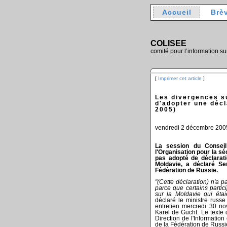
Accueil
Brè
COLISEE
comité pour l’information su
[
Imprimer cet article
]
Les divergences s
d'adopter une décl
2005)
vendredi 2 décembre 200
La session du Conseil
l'Organisation pour la sé
pas adopté de déclarati
Moldavie, a déclaré Se
Fédération de Russie.
"(Cette déclaration) n'a 
parce que certains partic
sur la Moldavie qui éta
déclaré le ministre russe
entretien mercredi 30 no
Karel de Gucht. Le texte 
Direction de l'Information
de la Fédération de Russi