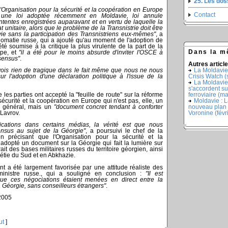
25. Les do
l'Organisation pour la sécurité et la coopération en Europe
Contact
 une loi adoptée récemment en Moldavie, loi annule
ntentes enregistrées auparavant et en vertu de laquelle la
 unitaire, alors que le problème de la Transnistrie doit être
ie sans la participation des Transnistriens eux-mêmes"
, a
plomatie russe, qui a ajouté qu'au moment de l'adoption de
été soumise à la critique la plus virulente de la part de la
Dans la m
ope, et
"il a été pour le moins absurde d'inviter l'OSCE à
nsensus"
.
Autres article
La Moldavie
e vois rien de tragique dans le fait même que nous ne nous
Crisis Watch 
 l'adoption d'une déclaration politique à l'issue de la
La Moldavie 
s'accordent su
e les parties ont accepté la "feuille de route" sur la réforme
ferroviaire (m
sécurité et la coopération en Europe qui n'est pas, elle, un
Moldavie : La
e général, mais un
"document concret tendant à conforter
nouveau plan 
 Lavrov.
Voronine (févr
ications dans certains médias, la vérité est que nous
sus au sujet de la Géorgie"
, a poursuivi le chef de la
en précisant que l'Organisation pour la sécurité et la
adopté un document sur la Géorgie qui fait la lumière sur
ait des bases militaires russes du territoire géorgien, ainsi
sétie du Sud et en Abkhazie.
t a été largement favorisée par une attitude réaliste des
ministre russe., qui a souligné en conclusion :
"Il est
ue ces négociations étaient menées en direct entre la
a Géorgie, sans conseilleurs étrangers"
.
2005
ut
]