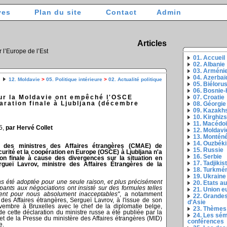
ves
Plan du site
Contact
Admin
Articles
r l’Europe de l’Est
01. Accueil
02. Albanie
03. Arméni
04. Azerbaï
12. Moldavie
>
05. Politique intérieure
>
02. Actualité politique
05. Biéloru
06. Bosnie
ur la Moldavie ont empêché l'OSCE
07. Croatie
aration finale à Ljubljana (décembre
08. Géorgie
09. Kazakh
10. Kirghiz
11. Macédo
5,
par Hervé Collet
12. Moldavi
13. Montén
14. Ouzbéki
 des ministres des Affaires étrangères (CMAE) de
15. Russie
curité et la coopération en Europe (OSCE) à Ljubljana n'a
16. Serbie
on finale à cause des divergences sur la situation en
17. Tadjikis
rgueï Lavrov, ministre des Affaires Étrangères de la
18. Turkmé
19. Ukraine
pas été adoptée pour une seule raison, et plus précisément
20. Etats a
ipants aux négociations ont insisté sur des formules telles
21. Union 
ient pour nous absolument inacceptables"
, a notamment
22. Grandes
 des Affaires étrangères, Sergueï Lavrov, à l'issue de son
d'Asie
vembre à Bruxelles avec le chef de la diplomatie belge,
23. Thèmes
de cette déclaration du ministre russe a été publiée par la
24. Les sém
 et de la Presse du ministère des Affaires étrangères (MID)
conférences
e.