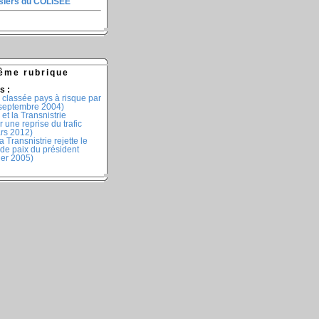
ssiers du COLISEE
ême rubrique
s :
 classée pays à risque par
(septembre 2004)
et la Transnistrie
r une reprise du trafic
ars 2012)
 Transnistrie rejette le
de paix du président
ier 2005)