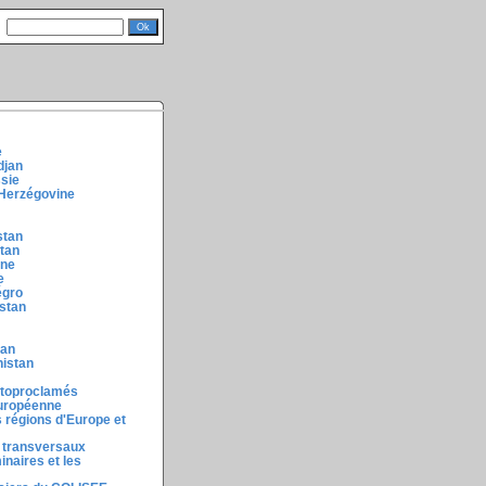
e
djan
ssie
-Herzégovine
stan
stan
ine
e
égro
stan
tan
nistan
utoproclamés
européenne
 régions d'Europe et
 transversaux
inaires et les