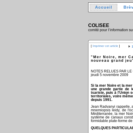
Accueil
Brè
COLISEE
comité pour l’information su
[
Imprimer cet article
]
"Mer Noire, mer C
nouveau grand jeu
NOTES RELUES PAR LE
jeudi 5 novembre 2009
Si la mer Noire et la me
une grande partie de l
tsariste, puis à l'Union
territoriales, voire même
depuis 1991.
Jean Radvanyi rappelle, a
mnemiopsis leidy, de l'o
Méditerranée, la mer Noir
système de canaux construi
formidable plate-forme de
QUELQUES PARTICULA