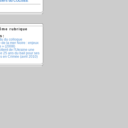
ssiers du COLISEE
ême rubrique
s :
u du colloque
 de la mer Noire : enjeux
s » (2008)
tient de l'Ukraine une
e 25 ans du bail pour ses
es en Crimée (avril 2010)