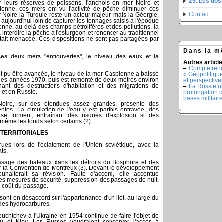
25. Les do
leurs réserves de poissons, l'anchois en mer Noire et
ienne, ces mers ont vu l'activité de pêche diminuer ces
Contact
Noire la Turquie reste un acteur majeur, mais la Géorgie,
t aujourd'hui loin de capturer les tonnages saisis à l'époque
nne, au delà des champs pétrolifères et des pollutions, la
interdire la pêche à l'esturgeon et renoncer au traditionnel
 était menacée. Ces dispositions ne sont pas partagées par
Dans la m
 ces deux mers "entrouvertes", le niveau des eaux et la
Autres article
Compte rend
it pu être avancée, le niveau de la mer Caspienne a baissé
« Géopolitique
 les années 1970, puis est remonté de deux mètres environ
et perspective
nant des destructions d'habitation et des migrations de
La Russie ob
 et en Russie.
prolongation d
bases militair
Noire, sur des étendues assez grandes, présente des
rentes. La circulation de l'eau y est parfois entravée, des
e forment, entraînant des risques d'explosion si des
même les fonds selon certains (2).
 TERRITORIALES
arues lors de l'éclatement de l'Union soviétique, avec la
ts.
assage des bateaux dans les détroits du Bosphore et des
ar la Convention de Montreux (3). Devant le développement
ouhaiterait sa révision. Faute d'accord, elle accentue
 les mesures de sécurité, suppression des passages de nuit,
 coût du passage.
sont en désaccord sur l'appartenance d'un ilot, au large du
des hydrocarbures.
uchtchev à l'Ukraine en 1954 continue de faire l'objet de
u et Kiev. Les Russes voudraient conserver l'accès à