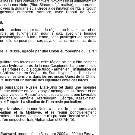
pipelines russes convergent vers Novorossik et alimentent un
ous la mer Noire (Blue Stream déjà réalisé), et pourraient
vers la Bulgarie et la Grèce à destination de l'Italie (South
gazoduc européen Nabucco, avec l'appui de Silvio
EU
ir un acteur majeur dans la région, au Kazakhstan et en
trole, au Turkménistan pour le gaz, avec une logique
 géostratégiques à long terme, sans privilégier les aspects
e : elle se pose pour ces pays en concurrent direct de la
de la Russie, agacée par une Union européenne qui la fait
uilibre des forces dans cette région ne peut-être compris
ccès aux hydrocarbures de la mer Caspienne. La guerre russo
les progrès du dialogue turco - arménien, l'installation de
en Abkhazie et en Ossétie du Sud, l'hypothèse d'une base
éorgie, les tensions dans les provinces Ouest de la Chine,
, illustrent l'instabilité des équilibres entre ces forces.
s puissances, Russie, Etats-Unis (et dans une moindre
enne divisée en "vieux pays" ménageant la Russie et en
vis-à-vis de la Russie) a été jusqu'à présent peu favorable
égionaux, Arménie, Azerbaïdjan, Géorgie, Kazakhstan,
t Turquie. La situation de l'Iran reste particulière.
ys riverains de la mer Noire a pu voir le jour, après avoir
erbaïdjan et la Moldavie, et se réunir ponctuellement,
erains de la mer Caspienne n'a pu pour l'instant se réunir.
 l'en empêcher, Irak, Afghanistan et OTAN (5).
Radvanyi, prononcée le 3 octobre 2009 au 20éme Festival