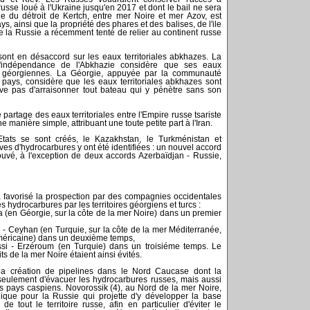
 russe loué à l'Ukraine jusqu'en 2017 et dont le bail ne sera
e du détroit de Kertch, entre mer Noire et mer Azov, est
s, ainsi que la propriété des phares et des balises, de l'ile
 la Russie a récemment tenté de relier au continent russe
sont en désaccord sur les eaux territoriales abkhazes. La
'indépendance de l'Abkhazie considère que ses eaux
lus géorgiennes. La Géorgie, appuyée par la communauté
s pays, considère que les eaux territoriales abkhazes sont
ve pas d'arraisonner tout bateau qui y pénètre sans son
partage des eaux territoriales entre l'Empire russe tsariste
'une manière simple, attribuant une toute petite part à l'Iran.
tats se sont créés, le Kazakhstan, le Turkménistan et
rves d'hydrocarbures y ont été identifiées : un nouvel accord
ouvé, à l'exception de deux accords Azerbaïdjan - Russie,
a favorisé la prospection par des compagnies occidentales
 hydrocarbures par les territoires géorgiens et turcs :
(en Géorgie, sur la côte de la mer Noire) dans un premier
 - Ceyhan (en Turquie, sur la côte de la mer Méditerranée,
américaine) dans un deuxième temps,
si - Erzéroum (en Turquie) dans un troisiéme temps. Le
oits de la mer Noire étaient ainsi évités.
la création de pipelines dans le Nord Caucase dont la
 seulement d'évacuer les hydrocarbures russes, mais aussi
s pays caspiens. Novorossik (4), au Nord de la mer Noire,
ique pour la Russie qui projette d'y développer la base
 de tout le territoire russe, afin en particulier d'éviter le