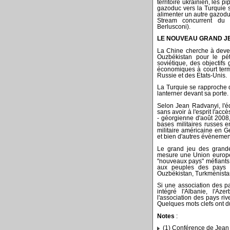
territoire ukrainien, les 
gazoduc vers la Turquie s
alimenter un autre gazoduc 
Stream concurrent du 
Berlusconi).
LE NOUVEAU GRAND J
La Chine cherche à deven
Ouzbékistan pour le pé
soviétique, des objectifs
économiques à court term
Russie et des Etats-Unis.
La Turquie se rapproche 
lanterner devant sa porte.
Selon Jean Radvanyi, l'éq
sans avoir à l'esprit l'a
- géorgienne d'août 2008, 
bases militaires russes 
militaire américaine en G
et bien d'autres évènements
Le grand jeu des grande
mesure une Union europé
"nouveaux pays" méfiants 
aux peuples des pays r
Ouzbékistan, Turkménistan e
Si une association des pa
intégré l'Albanie, l'Az
l'association des pays riv
Quelques mots clefs ont du
Notes
:
(1) Conférence de Jean 