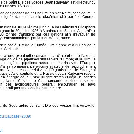
ie de Saint Dié des Vosges. Jean Radvanyi est directeur du
nco-russes à Moscou,
sion des poches de gaz naturel en mer Noire, sans doute un
ulignés dans un article ukraïnien cité par "Le Courrier
.
nationale sur le régime juridique des détroits du Bosphore
signée le 20 juillet 1936 à Montreux en Suisse. Aujourd'hui
0 tonnes transitent par ces détroits afin d'évacuer les
ays consommateurs par la mer Méditerranée.
rt russe à l'Est de la Crimée ukrainienne et à l'Ouest de la
 d'Abkhazie.
ive à une éventuelle convergence d'intérêt entre l'Ukraine
age obligé de pipelines russes vers l'Europe) et la Turquie
e obligé de pipelines russe sous-marins vers l'Europe),
^à sa connaissance aucune stratégie de rapprochement
tant. A la question relative à l'Organisation de Shanghaï
 pays d'Asie centrale et la Russie), Jean Radvanyi répond
n énergie de la Chine lui font d'ores et déjà utiliser des
st de la mer Caspienne, Cette concurrence sino - russe sur
on des hydrocarbures pourrait encourager les pays
e à pratiquer une certaine surenchère.
al de Géographie de Saint Dié dès Vosges http://www.fig-
 du Caucase (2009)
ut
]