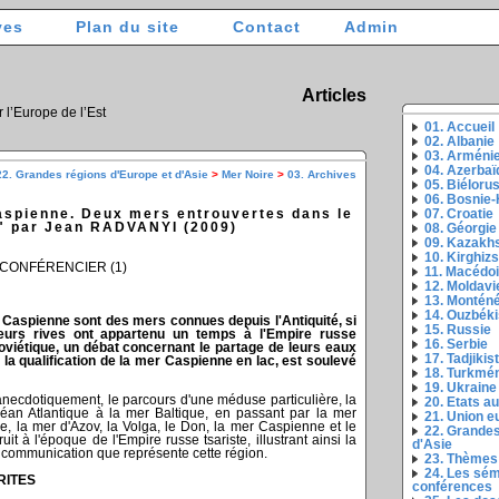
ves
Plan du site
Contact
Admin
Articles
r l’Europe de l’Est
01. Accueil
02. Albanie
03. Arméni
04. Azerbaï
22. Grandes régions d'Europe et d'Asie
>
Mer Noire
>
03. Archives
05. Biéloru
06. Bosnie
aspienne. Deux mers entrouvertes dans le
07. Croatie
" par Jean RADVANYI (2009)
08. Géorgie
09. Kazakh
10. Kirghiz
 CONFÉRENCIER (1)
11. Macédo
12. Moldavi
13. Montén
14. Ouzbéki
r Caspienne sont des mers connues depuis l'Antiquité, si
15. Russie
eurs rives ont appartenu un temps à l'Empire russe
16. Serbie
 soviétique, un débat concernant le partage de leurs eaux
17. Tadjikis
 la qualification de la mer Caspienne en lac, est soulevé
18. Turkmé
19. Ukraine
necdotiquement, le parcours d'une méduse particulière, la
20. Etats a
céan Atlantique à la mer Baltique, en passant par la mer
21. Union 
e, la mer d'Azov, la Volga, le Don, la mer Caspienne et le
22. Grandes
t à l'époque de l'Empire russe tsariste, illustrant ainsi la
d'Asie
 communication que représente cette région.
23. Thèmes
24. Les sém
RITES
conférences