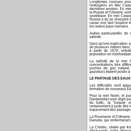
Longtemps connues pour 
l'esturgeon en Mer Casp
dernières années. En mer 
la Russie et l'Ukraine son
soviétique. En mer Caspie
Russie a du se résoudre à 
caviar noir tant l'espèce
les autres pays riverains.
Autres particularités de
salinité.
Sans qu'une explication a
de plusieurs mètres dans
à partir de 1978, entraî
population en Azerbaïdjan
La salinité de la mer 
concentrations très diffé
poches de gaz naturel s
gazoducs étaient posés à 
LE PARTAGE DES EAUX
Les difficultés sont app
formation de nouveaux Eta
Pour la mer Noire, le p
Dardanelles sont régis p
du trafic, la Turquie s
certainement à juste titre
espacement des passage,
La Roumanie et l'Ukraine 
Danube, qui renfermerait 
La Crimée, cédée par Kro
désaccords entre Mosco