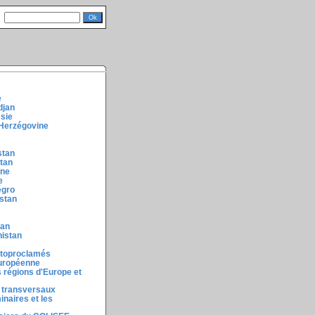
e
djan
ssie
-Herzégovine
stan
stan
ine
e
égro
stan
tan
nistan
utoproclamés
européenne
 régions d'Europe et
 transversaux
inaires et les