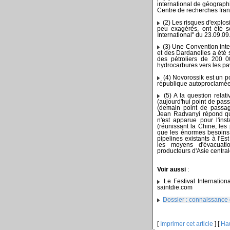
international de géograph
Centre de recherches fra
(2) Les risques d'explo
peu exagérés, ont été so
International" du 23.09.09
(3) Une Convention inter
et des Dardanelles a été 
des pétroliers de 200 00
hydrocarbures vers les p
(4) Novorossik est un po
république autoproclamée
(5) A la question relat
(aujourd'hui point de pass
(demain point de passag
Jean Radvanyi répond qu
n'est apparue pour l'ins
(réunissant la Chine, les
que les énormes besoins e
pipelines existants à l'E
les moyens d'évacuati
producteurs d'Asie central
Voir aussi
:
Le Festival Internation
saintdie.com
Dossier : connaissance
[
Imprimer cet article
] [
Ha