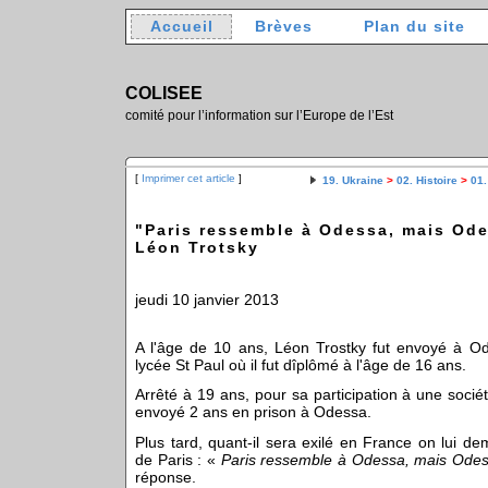
Accueil
Brèves
Plan du site
COLISEE
comité pour l’information sur l’Europe de l’Est
[
Imprimer cet article
]
19. Ukraine
>
02. Histoire
>
01.
"Paris ressemble à Odessa, mais Ode
Léon Trotsky
jeudi 10 janvier 2013
A l'âge de 10 ans, Léon Trostky fut envoyé à O
lycée St Paul où il fut dîplômé à l'âge de 16 ans.
Arrêté à 19 ans, pour sa participation à une société
envoyé 2 ans en prison à Odessa.
Plus tard, quant-il sera exilé en France on lui de
de Paris : «
Paris ressemble à Odessa, mais Odes
réponse.