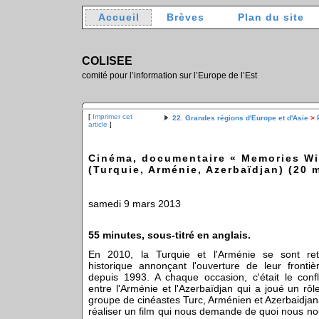
Accueil
Brèves
Plan du site
COLISEE
comité pour l’information sur l’Europe de l’Est
[
Imprimer cet
22. Grandes régions d'Europe et d'Asie
>
article
]
Cinéma, documentaire « Memories Wi
(Turquie, Arménie, Azerbaïdjan) (20 
samedi 9 mars 2013
55 minutes, sous-titré en anglais.
En 2010, la Turquie et l'Arménie se sont retir
historique annonçant l'ouverture de leur front
depuis 1993. A chaque occasion, c'était le con
entre l'Arménie et l'Azerbaïdjan qui a joué un rôl
groupe de cinéastes Turc, Arménien et Azerbaidjana
réaliser un film qui nous demande de quoi nous n