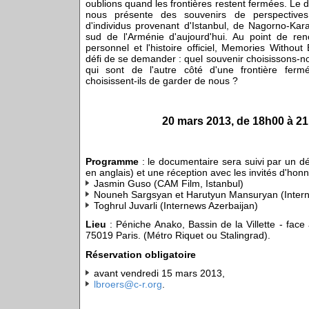
oublions quand les frontières restent fermées. Le 
nous présente des souvenirs de perspectives
d'individus provenant d'Istanbul, de Nagorno-Ka
sud de l'Arménie d'aujourd'hui. Au point de ren
personnel et l'histoire officiel, Memories Withou
défi de se demander : quel souvenir choisissons-n
qui sont de l'autre côté d'une frontière ferm
choisissent-ils de garder de nous ?
20 mars 2013, de 18h00 à 2
Programme
: le documentaire sera suivi par un dé
en anglais) et une réception avec les invités d'honn
Jasmin Guso (CAM Film, Istanbul)
Nouneh Sargsyan et Harutyun Mansuryan (Inter
Toghrul Juvarli (Internews Azerbaijan)
Lieu
: Péniche Anako, Bassin de la Villette - fac
75019 Paris. (Métro Riquet ou Stalingrad).
Réservation obligatoire
avant vendredi 15 mars 2013,
lbroers@c-r.org
.