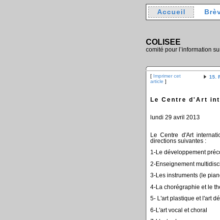
Accueil
Brè
COLISEE
comité pour l’information su
[
Imprimer cet
15. 
article
]
Le Centre d'Art in
lundi 29 avril 2013
Le Centre d'Art internat
directions suivantes :
1-Le développement précoc
2-Enseignement multidisci
3-Les instruments (le pian
4-La chorégraphie et le th
5- L'art plastique et l'art d
6-L'art vocal et choral