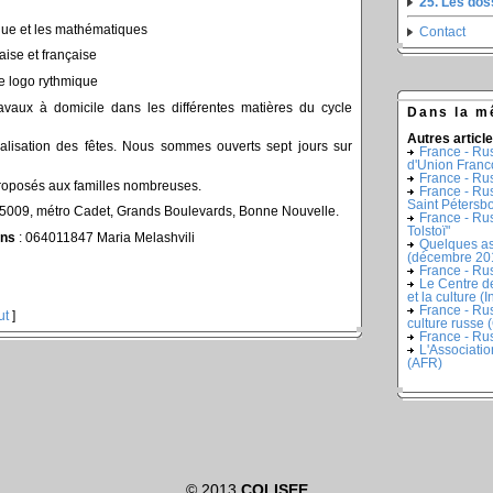
25. Les do
ue et les mathématiques
Contact
aise et française
e logo rythmique
avaux à domicile dans les différentes matières du cycle
Dans la m
Autres article
réalisation des fêtes. Nous sommes ouverts sept jours sur
France - Russ
d'Union Franco
France - Rus
proposés aux familles nombreuses.
France - Rus
Saint Pétersb
75009, métro Cadet, Grands Boulevards, Bonne Nouvelle.
France - Ru
Tolstoï"
ons
: 064011847 Maria Melashvili
Quelques as
(décembre 20
France - Ru
Le Centre d
et la culture (In
France - Rus
ut
]
culture russe
France - Rus
L'Associatio
(AFR)
© 2013
COLISEE