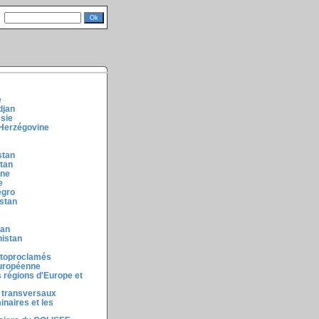
e
djan
ssie
-Herzégovine
stan
stan
ine
e
égro
stan
tan
nistan
utoproclamés
européenne
 régions d'Europe et
 transversaux
inaires et les