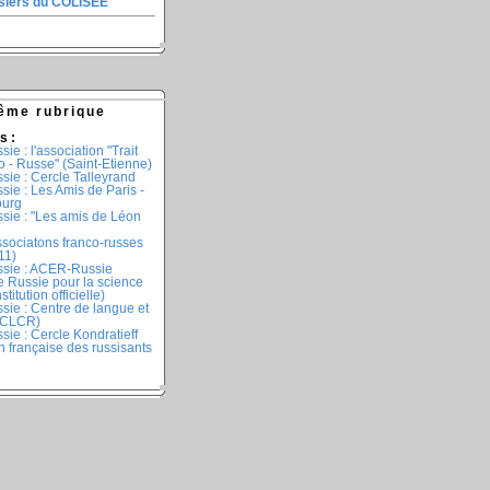
ssiers du COLISEE
ême rubrique
s :
ie : l'association "Trait
 - Russe" (Saint-Etienne)
sie : Cercle Talleyrand
sie : Les Amis de Paris -
ourg
ssie : "Les amis de Léon
sociatons franco-russes
11)
ssie : ACER-Russie
e Russie pour la science
stitution officielle)
sie : Centre de langue et
 (CLCR)
sie : Cercle Kondratieff
n française des russisants