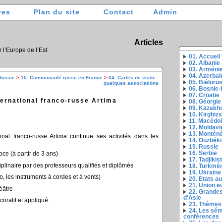
ves
Plan du site
Contact
Admin
Articles
r l’Europe de l’Est
01. Accueil
02. Albanie
03. Arméni
04. Azerbaï
Russie
>
15. Communauté russe en France
>
04. Cartes de visite :
05. Biéloru
quelques associations
06. Bosnie
07. Croatie
ternational franco-russe Artima
08. Géorgie
09. Kazakh
10. Kirghiz
11. Macédo
12. Moldavi
13. Montén
ional franco-russe Artima continue ses activités dans les
14. Ouzbéki
15. Russie
16. Serbie
e (à partir de 3 ans)
17. Tadjikis
plinaire par des professeurs qualifiés et diplômés
18. Turkmé
19. Ukraine
o, les instruments à cordes et à vents)
20. Etats a
21. Union 
éâtre
22. Grandes
d'Asie
écoratif et appliqué.
23. Thèmes
24. Les sém
conférences