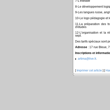
7-L'estrade
8-Le développement logiq
9-Les langues russe, angl
10-Le logo pédagogie et l
11-La préparation des tr
d'études
12-L'organisation et la 
sept.
Des tarifs spéciaux sont 
Adresse
: 17 rue Bleue, 
Inscriptions et informati
artima@live.fr
.
[
Imprimer cet article
] [
Ha