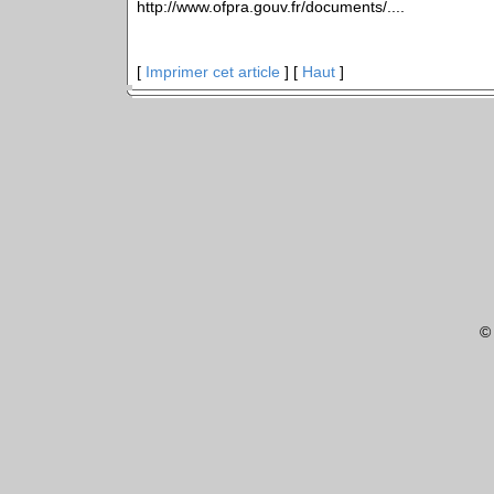
http://www.ofpra.gouv.fr/documents/....
[
Imprimer cet article
] [
Haut
]
©