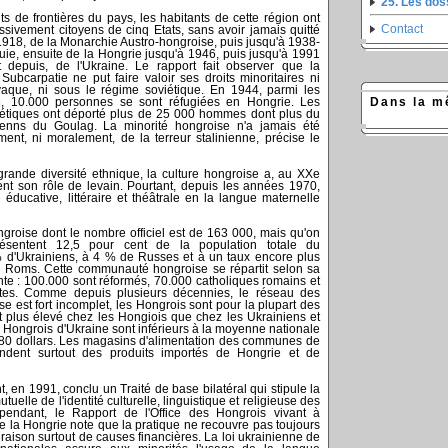
25. Les do
 de frontières du pays, les habitants de cette région ont
Contact
ssivement citoyens de cinq Etats, sans avoir jamais quitté
à 1918, de la Monarchie Austro-hongroise, puis jusqu'à 1938-
ie, ensuite de la Hongrie jusqu'à 1946, puis jusqu'à 1991
t depuis, de l'Ukraine. Le rapport fait observer que la
ubcarpatie ne put faire valoir ses droits minoritaires ni
vaque, ni sous le régime soviétique. En 1944, parmi les
Dans la m
, 10.000 personnes se sont réfugiées en Hongrie. Les
iétiques ont déporté plus de 25 000 hommes dont plus du
venns du Goulag. La minorité hongroise n'a jamais été
ent, ni moralement, de la terreur stalinienne, précise le
grande diversité ethnique, la culture hongroise a, au XXe
ent son rôle de levain. Pourtant, depuis les années 1970,
é éducative, littéraire et théâtrale en la langue maternelle
ngroise dont le nombre officiel est de 163 000, mais qu'on
ésentent 12,5 pour cent de la population totale du
 d'Ukrainiens, à 4 % de Russes et à un taux encore plus
e Roms. Cette communauté hongroise se répartit selon sa
ante : 100.000 sont réformés, 70.000 catholiques romains et
tes. Comme depuis plusieurs décennies, le réseau des
e est fort incomplet, les Hongrois sont pour la plupart des
plus élevé chez les Hongiois que chez les Ukrainiens et
 Hongrois d'Ukraine sont inférieurs à la moyenne nationale
e 80 dollars. Les magasins d'alimentation des communes de
ndent surtout des produits importés de Hongrie et de
t, en 1991, conclu un Traité de base bilatéral qui stipule la
tuelle de l'identité culturelle, linguistique et religieuse des
ependant, le Rapport de l'Office des Hongrois vivant à
 de la Hongrie note que la pratique ne recouvre pas toujours
 raison surtout de causes financières. La loi ukrainienne de