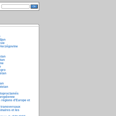
e
djan
ssie
-Herzégovine
stan
stan
ine
e
égro
stan
tan
nistan
utoproclamés
européenne
 régions d'Europe et
 transversaux
inaires et les