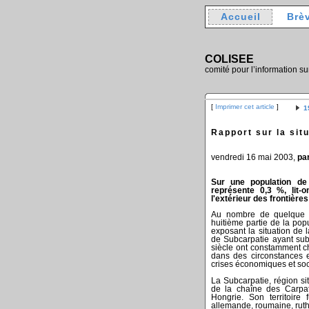
Accueil
Brè
COLISEE
comité pour l’information su
[
Imprimer cet article
]
1
Rapport sur la sit
vendredi 16 mai 2003,
pa
Sur une population de 
représente 0,3 %, lit-
l'extérieur des frontières
Au nombre de quelque de
huitième partie de la pop
exposant la situation de 
de Subcarpatie ayant sub
siècle ont constamment ch
dans des circonstances 
crises économiques et soc
La Subcarpatie, région si
de la chaîne des Carpat
Hongrie. Son territoire
allemande, roumaine, ruth