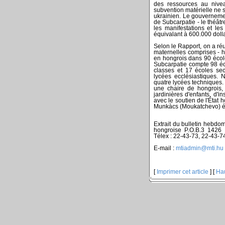
des ressources au nive
subvention matérielle ne s
ukrainien. Le gouverneme
de Subcarpatie - le théâtre
les manifestations et le
équivalant à 600.000 dolla
Selon le Rapport, on a ré
maternelles comprises - ho
en hongrois dans 90 école
Subcarpatie compte 98 éc
classes et 17 écoles se
lycées ecclésiastiques.
quatre lycées techniques.
une chaire de hongrois,
jardinières d'enfants, d'i
avec le soutien de l'État 
Munkàcs (Moukatchevo) é
Extrait du bulletin hebdo
hongroise P.O.B.3 1426 
Télex : 22-43-73, 22-43-7
E-mail :
mtiadmin@mti.hu
[
Imprimer cet article
] [
Ha