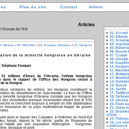
ves
Plan du site
Contact
Admin
Articles
r l’Europe de l’Est
01. Accueil
02. Albanie
03. Arméni
04. Azerbaï
9. Ukraine
>
09. Minorités
>
02. Groupes ethniques
>
01. Hongrois
05. Biéloru
06. Bosnie
uation de la minorité hongroise en Ukraine
07. Croatie
08. Géorgie
09. Kazakh
r Stéphane Fouquet
10. Kirghiz
11. Macédo
12. Moldavi
51 millions d'âmes de l'Ukraine, l'ethnie hongroise
13. Montén
on dans le rapport de l'Office des Hongrois vivant à
14. Ouzbéki
 de la Hongrie.
15. Russie
16. Serbie
ux centaines de milliers, les Hongrois constituent la
17. Tadjikis
ulation du département de Subcarpatie. Le tract de l'Office
18. Turkmé
la minorité hongroise d'Ukraine constate que les Hongrois
i des vicissitudes presque incessantes durant tout le XXe
19. Ukraine
erché et cherchent toujours à remplir un rôle stabilisateur
20. Etats a
en mouvance de ce pays multinational frappé de graves
21. Union 
iales.
22. Grandes
d'Asie
tuée dans le bassin des Carpates, à l'intérieur du Nord-Est
23. Thèmes
es, faisait, depuis le Xe siècle, partie du Royaume de
24. Les sém
 fut habité par une population hétérogène : hongroise,
conférences
ène, slovaque et juive.