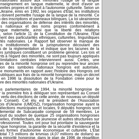
nationales assure aux minorités l'usage de la langue
'enseignement en langue maternelle, le droit d'avoir un
urelles propres et le droit à l'autonomie culturelle. Selon un
Ukraine, émis en 1992, les organes d'État, les institutions
s doivent permettre l'usage de la langue de la minorité. Ce
on des inscriptions et panneaux bilingues. La loi ukrainienne
 des organisations de défense des intérêts des minorités,
boles nationaux et des noms propres conformément à
ngue maternelle, ainsi que la liberté des relations
, selon l'article 11 de la Constitution de l'Ukraine, l'État
t des particularités ethniques, culturelles, linguistiques
rités nationales. Le Rapport fait observer le manque de
s institutionnels de la jurisprudence découlant des
s de la réglementation et indique que les lacunes de la
s juridiques constituent un problème général. Les lois et
nts à l'égard des minorités, ne sont pas toujours appliqués
mitations centrales interviennent aussi. Certes, une
s de la minorité hongroise ont pu reprendre leur ancien
sation des symboles nationaux hongrois est autorisée,
e monuments en rapport avec l'histoire des Hongrois ont
publiques aux frais de la minorité hongroise, mais un décret
en 1996 la dissolution de la Fondation créée pour le
re des minorités nationales d'Ukraine.
ons parlementaires de 1994, la minorité hongroise de
r la première fois à déléguer son représentant au Conseil
 vertu des élections de cette année, de nouveau un député
 Conseil). Cet élu est le président de l'Association
is d'Ukraine (UMDSZ), l'organisation hongroise ayant la
élections municipales et locales, 9 députés hongrois sont
rtemental de Subcarpatie composé de 59 membres. Le
uit du soutien de quelque 25 organisations hongroises
les, d'intellectuels, de jeunesse et autres structurées sur
 professionnel. Toutes ont pour but prioritaire la sauvegarde
ngue hongroise, la garantie de la sécurité d'existence et la
es formes d'autonomie économique et culturelle. L'État
otal 7,5 millions de krivnias (4,07 millions de dollars) au
la minorité hongroise, dans le plan de 1996 de répartition