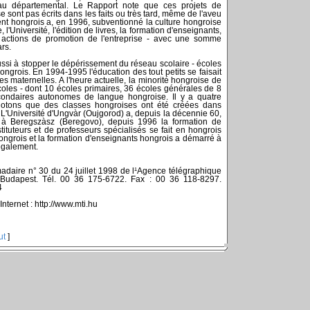
au départemental. Le Rapport note que ces projets de
e sont pas écrits dans les faits ou très tard, même de l'aveu
nt hongrois a, en 1996, subventionné la culture hongroise
, l'Université, l'édition de livres, la formation d'enseignants,
s actions de promotion de l'entreprise - avec une somme
rs.
ussi à stopper le dépérissement du réseau scolaire - écoles
ngrois. En 1994-1995 l'éducation des tout petits se faisait
s maternelles. A l'heure actuelle, la minorité hongroise de
oles - dont 10 écoles primaires, 36 écoles générales de 8
condaires autonomes de langue hongroise. Il y a quatre
 Notons que des classes hongroises ont été créées dans
 L'Université d'Ungvàr (Oujgorod) a, depuis la décennie 60,
 à Beregszàsz (Beregovo), depuis 1996 la formation de
nstituteurs et de professeurs spécialisés se fait en hongrois
hongrois et la formation d'enseignants hongrois a démarré à
galement.
madaire n° 30 du 24 juillet 1998 de l¹Agence télégraphique
Budapest. Tél. 00 36 175-6722. Fax : 00 36 118-8297.
4
Internet : http://www.mti.hu
ut
]