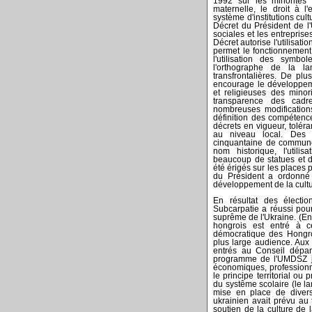
1992 sur les minorités 
maternelle, le droit à l
système d'institutions cult
Décret du Président de l'
sociales et les entreprise
Décret autorise l'utilisati
permet le fonctionnement
l'utilisation des sym
l'orthographe de la la
transfrontalières. De plus
encourage le développemen
et religieuses des mino
transparence des cadre
nombreuses modification
définition des compétence
décrets en vigueur, toléra
au niveau local. Des li
cinquantaine de commune
nom historique, l'utili
beaucoup de statues et d
été érigés sur les places 
du Président a ordonné 
développement de la cultu
En résultat des électi
Subcarpatie a réussi pou
suprême de l'Ukraine. (En
hongrois est entré à ce
démocratique des Hongro
plus large audience. Aux 
entrés au Conseil dépa
programme de l'UMDSZ jo
économiques, professionnel
le principe territorial ou
du systême scolaire (le la
mise en place de divers
ukrainien avait prévu au t
soutien de la culture de 