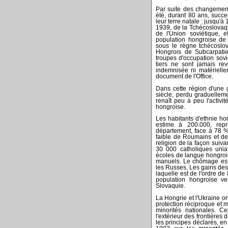
Par suite des changements
été, durant 80 ans, succe
leur terre natale : jusqu'
1939, de la Tchécoslovaqu
de l'Union soviétique, e
population hongroise de S
sous le règne tchécoslo
Hongrois de Subcarpatie
troupes d'occupation sov
tiers ne sont jamais re
indemnisée ni matériellem
document de l'Office.
Dans cette région d'une 
siècle, perdu graduellem
renaît peu à peu l'activit
hongroise.
Les habitants d'ethnie ho
estime à 200.000, repr
département, face à 78 %
faible de Roumains et d
religion de la façon suiv
30 000 catholiques unia
écoles de langue hongrois
manuels. Le chômage est 
les Russes. Les gains des
laquelle est de l'ordre d
population hongroise ve
Slovaquie.
La Hongrie et l'Ukraine on
protection réciproque et mu
minorités nationales. C
l'extérieur des frontières
les principes déclarés, en