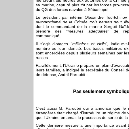
mercredi trois heures aux autorités de la Crimée p
sa marine, capturé plus tôt par les forces pro-russ
du QG des forces navales à Sébastopol.
Le président par intérim Olexandre Tourtchinov 
autoproclamé de la Crimée trois heures pour lib
dont le commandant de la marine Serguiï Gaï
prendre des "
mesures adéquates
" de repr
communiqué.
Il s'agit d'otages "
militaires et civils
", indique-t
nombre ou leur identité. Les bases militaires u
sont encerclées depuis plusieurs semaines par les
russes.
Parallèlement, l'Ukraine prépare un plan d'évacuati
leurs familles, a indiqué le secrétaire du Conseil d
de défense, Andriï Paroubiï.
Pas seulement symboliq
C'est aussi M. Paroubiï qui a annoncé que le m
étrangères était chargé d'introduire un régime de 
que l'Ukraine entamait le processus de sortie de la
Cette dernière mesure a une importance avant t