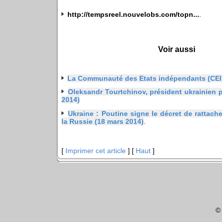
http://tempsreel.nouvelobs.com/topn...
.
Voir aussi
La Communauté des Etats indépendants (CEI
Oleksandr Tourtchinov, président ukrainien pa
2014)
Ukraine : Poutine signe le décret de rattach
la Russie (18 mars 2014)
.
[
Imprimer cet article
] [
Haut
]
©