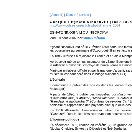
[
Accueil
] [
Retour à l'article
]
Géorgie : Egnaté Ninochvili (1859-1894
http://www.colisee.org/article.php?id_article=2504
EGNATE NINOSHVILI OU INGOROKVA
jeudi 10 août 2006,
par
Mirian Méloua
Egnaté Ninochvili est né le 7 février 1859 dans une fami
les poursuivre au séminaire d'Ozourgueti. Il en est exclu 
En 1886, il réussit à rejoindre la France et étudie à Montp
Après avoir été un temps instituteur de village, il devient
la raffinerie Rothschild, employé de bureau dans les mi
Miné par un labeur difficile et par le manque d'argent, sa 
musée lui est consacré dans le village d'Artchéouli (1).
L'écrivain
Il commence à publier des articles dans les journaux 
Messager).
A partir de 1890, il publie des nouvelles qui s'inscriv
"
Paliastomis tba
", "
Partakhi
", "
Mose Mtserali
", "
Gourris 
"
Ramdenimé motkhroba ?
" (Combien de révoltes ?), "
S
noblesse et l'oppression des paysans ainsi que celle des 
En 1916, Alexander Tsoutsounava utilise une oeuvre d
"
Christiné
". Depuis, les films reprenant son oeuvre se sont
L'homme politique
En décembre 1892, il fonde en Imérétie (2) un groupe de 
Nicolas Cheidze, Sylvestre Djibladzé et Noé Jordania.