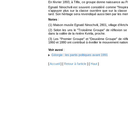
En février 1893, à Tiflis, ce groupe donne naissance au P
Egnaté Ninochvili est souvent considéré comme "l'inspira
s'appuyer plus sur la classe ouvrière que sur la classe 
tard. Son héritage sera revendiqué aussi bien par les me
Notes
:
(1) Maison musée Egnaté Ninochvili, 2801, village d'Artché
(2) Selon les uns le "Troisième Groupe" de réflexion se 
dans la vallée de la rivière Kvirila, proche.
(3) Les "Premier Groupe" et "Deuxième Groupe" de réfle
1860 et 1880 ont contribué à éveiller le mouvement nationa
Voir aussi
:
Géorgie : les partis politiques avant 1991
[
Accueil
] [
Retour à l'article
] [
Haut
]