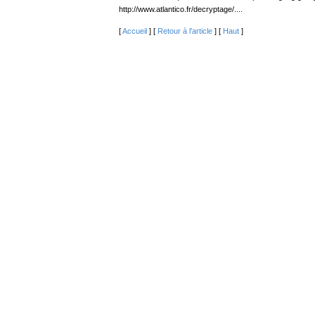
http://www.atlantico.fr/decryptage/....
[
Accueil
] [
Retour à l'article
] [
Haut
]