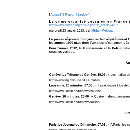
[
Accueil
] [
Retour à l'article
]
Le crime organisé géorgien en France 
http://www.colisee.org/article.php?id_article=4287
mercredi 23 janvier 2013,
par
Mirian Méloua
La presse régionale française se fait régulièrement
les années 1990 mais dont l'ampleur s'est accentuée
Pour l'année 2012, la Gendarmerie et la Police nat
sous les verrous.
Su
Genève. La Tribune de Genève. 19.02
: « Les mafias de
http://www.tdg.ch/suisse/Les-mafias....
Lausanne. 20 minutes. 07.05
: « Il avait douze kilos de
http://www.20min.ch/ro/news/vaud/st....
Genève. 20 minutes. 28.06
: « Quatre mafieux géorgie
http://www.20min.ch/ro/news/suisse/....
Fr
Paris. Le Journal du Dimanche. 07.01
: « A Paris, les