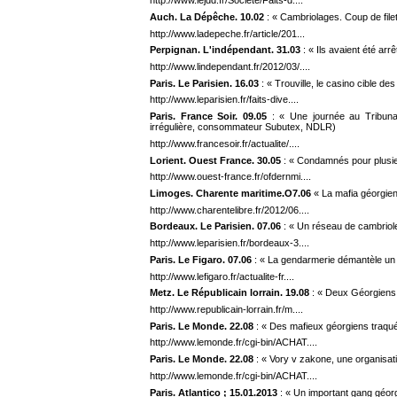
http://www.lejdd.fr/Societe/Faits-d....
Auch. La Dépêche. 10.02
: « Cambriolages. Coup de filet 
http://www.ladepeche.fr/article/201...
Perpignan. L'indépendant. 31.03
: « Ils avaient été arr
http://www.lindependant.fr/2012/03/....
Paris. Le Parisien. 16.03
: « Trouville, le casino cible d
http://www.leparisien.fr/faits-dive....
Paris. France Soir. 09.05
: « Une journée au Tribunal
irrégulière, consommateur Subutex, NDLR)
http://www.francesoir.fr/actualite/....
Lorient. Ouest France. 30.05
: « Condamnés pour plusie
http://www.ouest-france.fr/ofdernmi....
Limoges. Charente maritime.O7.06
« La mafia géorgien
http://www.charentelibre.fr/2012/06....
Bordeaux. Le Parisien. 07.06
: « Un réseau de cambriol
http://www.leparisien.fr/bordeaux-3....
Paris. Le Figaro. 07.06
: « La gendarmerie démantèle un
http://www.lefigaro.fr/actualite-fr....
Metz. Le Républicain lorrain. 19.08
: « Deux Géorgiens
http://www.republicain-lorrain.fr/m....
Paris. Le Monde. 22.08
: « Des mafieux géorgiens traqu
http://www.lemonde.fr/cgi-bin/ACHAT....
Paris. Le Monde. 22.08
: « Vory v zakone, une organisatio
http://www.lemonde.fr/cgi-bin/ACHAT....
Paris. Atlantico ; 15.01.2013
: « Un important gang géorg