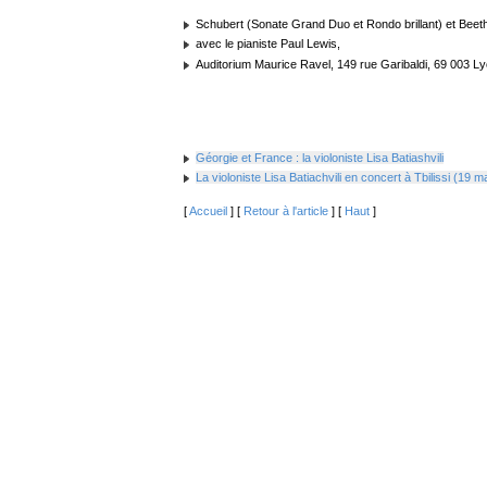
Schubert (Sonate Grand Duo et Rondo brillant) et Beet
avec le pianiste Paul Lewis,
Auditorium Maurice Ravel, 149 rue Garibaldi, 69 003 L
Géorgie et France : la violoniste Lisa Batiashvili
La violoniste Lisa Batiachvili en concert à Tbilissi (19 
[
Accueil
] [
Retour à l'article
] [
Haut
]