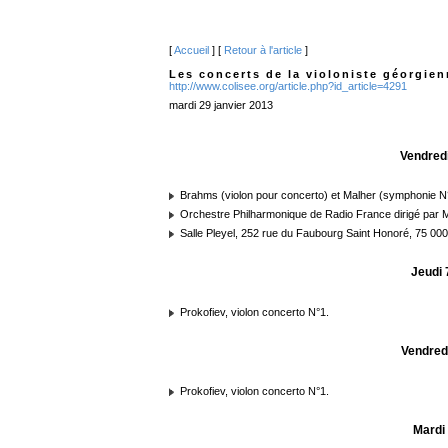
[
Accueil
] [
Retour à l'article
]
Les concerts de la violoniste géorgien
http://www.colisee.org/article.php?id_article=4291
mardi 29 janvier 2013
Vendredi
Brahms (violon pour concerto) et Malher (symphonie N
Orchestre Philharmonique de Radio France dirigé par 
Salle Pleyel, 252 rue du Faubourg Saint Honoré, 75 000
Jeudi 
Prokofiev, violon concerto N°1.
Vendredi
Prokofiev, violon concerto N°1.
Mardi 