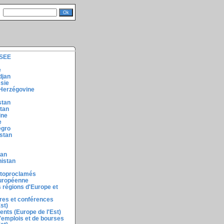
ISEE
e
djan
ssie
-Herzégovine
stan
stan
ine
e
égro
stan
tan
nistan
utoproclamés
européenne
 régions d'Europe et
res et conférences
st)
nts (Europe de l'Est)
d'emplois et de bourses