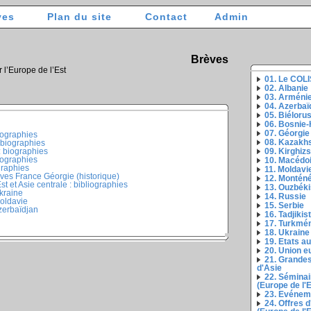
ves
Plan du site
Contact
Admin
Brèves
r l’Europe de l’Est
01. Le COL
02. Albanie
03. Arméni
04. Azerbaï
05. Biéloru
06. Bosnie
07. Géorgie
iographies
08. Kazakh
: biographies
: biographies
09. Kirghiz
iographies
10. Macédo
graphies
11. Moldavi
èves France Géorgie (historique)
12. Montén
st et Asie centrale : bibliographies
13. Ouzbéki
kraine
14. Russie
oldavie
15. Serbie
zerbaïdjan
16. Tadjikis
17. Turkmé
18. Ukraine
19. Etats a
20. Union 
21. Grandes
d'Asie
22. Séminai
(Europe de l'E
23. Evéneme
24. Offres 