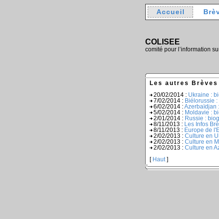
Accueil
Brè
COLISEE
comité pour l’information su
Les autres Brèves
20/02/2014 :
Ukraine : b
7/02/2014 :
Biélorussie 
6/02/2014 :
Azerbaïdjan 
5/02/2014 :
Moldavie : b
2/01/2014 :
Russie : bio
8/11/2013 :
Les Infos Br
8/11/2013 :
Europe de l'E
2/02/2013 :
Culture en U
2/02/2013 :
Culture en M
2/02/2013 :
Culture en A
[
Haut
]