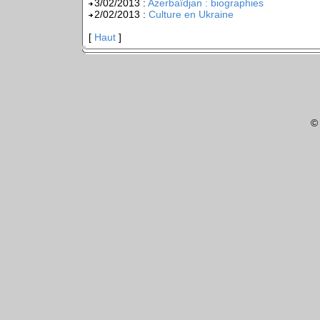
3/02/2013 :
Azerbaïdjan : biographies
2/02/2013 :
Culture en Ukraine
[
Haut
]
©