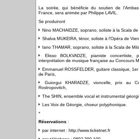
La soirée, qui bénéficie du soutien de l'Amb
France, sera animée par Philippe LAVIL.
Se produiront
Nino MACHAIDZE, soprano, soliste à la Scala de 
Shalva MUKEIRA, ténor, soliste à l'Opéra de Vie
Iano THAMAR, soprano, soliste à la Scala de Mil
Elisso BOLKVADZE, pianiste concertiste, p
interprétation de musique française au Concours M
Emmanuel ROSSFELDER, guitare classique, 1er p
de Paris,
Guiorgui KHARADZE, vioncelle, prix au Con
Rostropovitch,
The SHIN, ensemble vocal et instrumental géorgi
Les Voix de Géorgie, choeur polyphonique.
*
Réservations
:
par internet : http://www.ticketnet.fr
par téléphone : 0892 390 100