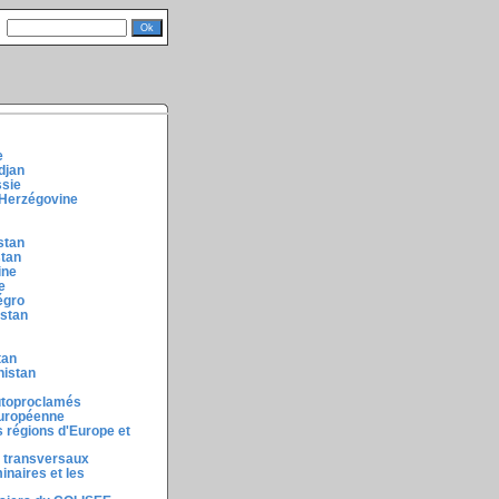
e
djan
ssie
-Herzégovine
stan
stan
ine
e
égro
istan
tan
nistan
autoproclamés
européenne
 régions d'Europe et
 transversaux
inaires et les