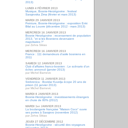
2013)
LUNDI 4 FÉVRIER 2013
Musique, Bosnie-Herzégovine : festival
Sarajevska Zima (février et mars 2013)
MARDI 29 JANVIER 2013
Peinture, Bosnie-Herzégovine : exposition Enki
Bilal au Louvre (décembre 2012 - mars 2013)
MERCREDI 16 JANVIER 2013
Bosnie Herzégovine : recensement de population
2013, "et si les Bosniens devenaient
majoritaires ?"
par Zehra Sikias
MERCREDI 16 JANVIER 2013
France : 111 demandeurs d'asile bosniens en
2011
SAMEDI 12 JANVIER 2013
Club d'affaires franco-bosnien : Le scénario d'un
échec annoncé (janvier 2013)
par Michel Barnevic
VENDREDI 11 JANVIER 2013
Srebrenica : Bozidar Kuvelja écope 20 ans de
prison (11 janvier 2013)
par Michel Barnevic
MARDI 8 JANVIER 2013
Bosnie-Herzégovine : investissements étrangers
en chute de 80% (2012)
MARDI 1er JANVIER 2013
La boulangerie française "Maison Coco" ouvre
ses portes à Sarajevo (novembre 2012)
par Zehra Sikias
JEUDI 27 DÉCEMBRE 2012
Bosnie-Herzégovine : sécurité des voyageurs
(décembre 2012)