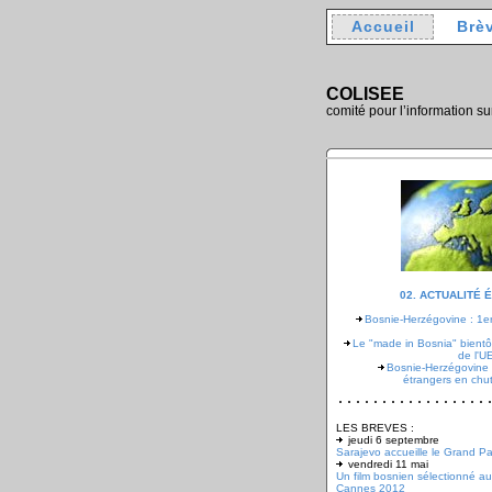
Accueil
Brè
COLISEE
comité pour l’information su
02. ACTUALITÉ
Bosnie-Herzégovine : 1er
Le "made in Bosnia" bientô
de l'UE
Bosnie-Herzégovine 
étrangers en chu
LES BREVES :
jeudi 6 septembre
Sarajevo accueille le Grand Pa
vendredi 11 mai
Un film bosnien sélectionné au
Cannes 2012