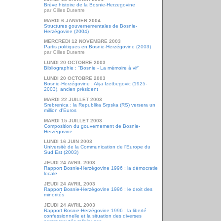
Brève histoire de la Bosnie-Herzegovine
par Gilles Dutertre
MARDI 6 JANVIER 2004
Structures gouvernementales de Bosnie-
Herzégovine (2004)
MERCREDI 12 NOVEMBRE 2003
Partis politiques en Bosnie-Herzégovine (2003)
par Gilles Dutertre
LUNDI 20 OCTOBRE 2003
Bibliographie : "Bosnie - La mémoire à vif"
LUNDI 20 OCTOBRE 2003
Bosnie-Herzégovine : Alija Izetbegovic (1925-
2003), ancien président
MARDI 22 JUILLET 2003
Srebrenica : la Republika Srpska (RS) versera un
million d'Euros
MARDI 15 JUILLET 2003
Composition du gouvernement de Bosnie-
Herzégovine
LUNDI 16 JUIN 2003
Université de la Communication de l'Europe du
Sud Est (2003)
JEUDI 24 AVRIL 2003
Rapport Bosnie-Herzégovine 1996 : la démocratie
locale
JEUDI 24 AVRIL 2003
Rapport Bosnie-Herzégovine 1996 : le droit des
minorités
JEUDI 24 AVRIL 2003
Rapport Bosnie-Herzégovine 1996 : la liberté
confessionnelle et la situation des diverses