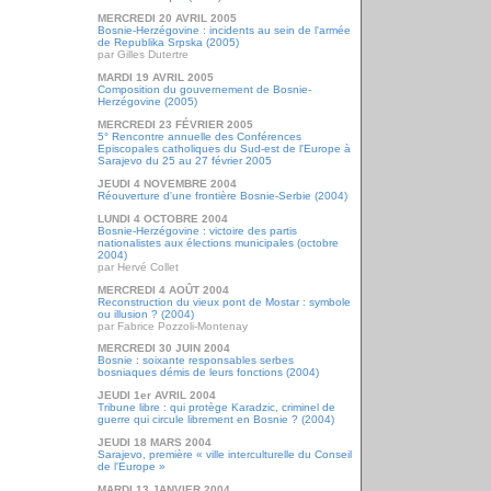
MERCREDI 20 AVRIL 2005
Bosnie-Herzégovine : incidents au sein de l'armée
de Republika Srpska (2005)
par Gilles Dutertre
MARDI 19 AVRIL 2005
Composition du gouvernement de Bosnie-
Herzégovine (2005)
MERCREDI 23 FÉVRIER 2005
5° Rencontre annuelle des Conférences
Episcopales catholiques du Sud-est de l'Europe à
Sarajevo du 25 au 27 février 2005
JEUDI 4 NOVEMBRE 2004
Réouverture d'une frontière Bosnie-Serbie (2004)
LUNDI 4 OCTOBRE 2004
Bosnie-Herzégovine : victoire des partis
nationalistes aux élections municipales (octobre
2004)
par Hervé Collet
MERCREDI 4 AOÛT 2004
Reconstruction du vieux pont de Mostar : symbole
ou illusion ? (2004)
par Fabrice Pozzoli-Montenay
MERCREDI 30 JUIN 2004
Bosnie : soixante responsables serbes
bosniaques démis de leurs fonctions (2004)
JEUDI 1er AVRIL 2004
Tribune libre : qui protège Karadzic, criminel de
guerre qui circule librement en Bosnie ? (2004)
JEUDI 18 MARS 2004
Sarajevo, première « ville interculturelle du Conseil
de l'Europe »
MARDI 13 JANVIER 2004