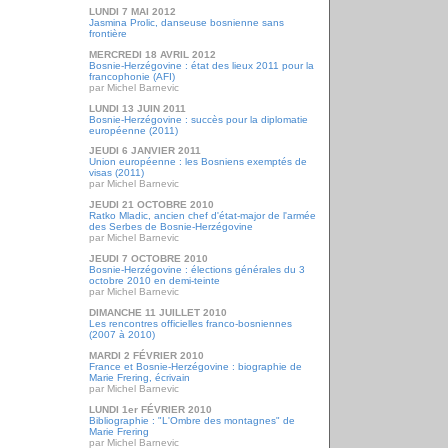
LUNDI 7 MAI 2012
Jasmina Prolic, danseuse bosnienne sans
frontière
MERCREDI 18 AVRIL 2012
Bosnie-Herzégovine : état des lieux 2011 pour la
francophonie (AFI)
par Michel Barnevic
LUNDI 13 JUIN 2011
Bosnie-Herzégovine : succès pour la diplomatie
européenne (2011)
JEUDI 6 JANVIER 2011
Union européenne : les Bosniens exemptés de
visas (2011)
par Michel Barnevic
JEUDI 21 OCTOBRE 2010
Ratko Mladic, ancien chef d'état-major de l'armée
des Serbes de Bosnie-Herzégovine
par Michel Barnevic
JEUDI 7 OCTOBRE 2010
Bosnie-Herzégovine : élections générales du 3
octobre 2010 en demi-teinte
par Michel Barnevic
DIMANCHE 11 JUILLET 2010
Les rencontres officielles franco-bosniennes
(2007 à 2010)
MARDI 2 FÉVRIER 2010
France et Bosnie-Herzégovine : biographie de
Marie Frering, écrivain
par Michel Barnevic
LUNDI 1er FÉVRIER 2010
Bibliographie : "L'Ombre des montagnes" de
Marie Frering
par Michel Barnevic