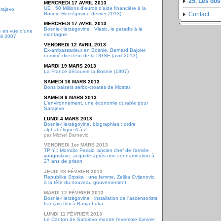
25. Les do
MERCREDI 17 AVRIL 2013
UE : 50 Millions d'euros d'aide financière à la
rajevo
Bosnie-Herzégovine (février 2013)
Contact
MERCREDI 17 AVRIL 2013
Bosnie-Herzégovine : Vlasic, le paradis à la
e en vue d'une
montagne
il 2007
VENDREDI 12 AVRIL 2013
Ex-ambassadeur en Bosnie, Bernard Bajolet
nommé directeur de la DGSE (avril 2013)
MARDI 19 MARS 2013
La France découvre la Bosnie (1807)
SAMEDI 16 MARS 2013
Bons baisers serbo-croates de Mostar
SAMEDI 9 MARS 2013
L'environnement, une économie durable pour
Sarajevo
LUNDI 4 MARS 2013
Bosnie-Herzégovine, biographies : ordre
alphabétique A à Z
par Michel Barnevic
VENDREDI 1er MARS 2013
TPIY : Momcilo Perisic, ancien chef de l'armée
yougoslave, acquitté après une condamnation à
27 ans de prison
JEUDI 28 FÉVRIER 2013
Republika Srpska : une femme, Zeljka Cvijanovic,
à la tête du nouveau gouvernement
MARDI 12 FÉVRIER 2013
Bosnie-Herzégovine : installation de l'ascensoriste
français Ilex à Banja Luka
LUNDI 11 FÉVRIER 2013
Le Canton de Sarajevo montre l'exemple (janvier