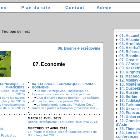
ves
Plan du site
Contact
Admin
r l’Europe de l’Est
01. Accueil
02. Albanie
03. Arméni
04. Azerbaï
06. Bosnie-Herzégovine
05. Biéloru
06. Bosnie
07. Croatie
07. Economie
08. Géorgie
09. Kazakh
10. Kirghiz
11. Macédo
12. Moldavi
 ÉCONOMIQUE ET
04. ECHANGES ÉCONOMIQUES FRANCO-
13. Montén
FINANCIÈRE
BOSNIENS
14. Ouzbék
 Salon Halal (mai
Bosnie-Herzégovine : installation de
15. Russie
2013)
l'ascensoriste français Ilex à Banja Luka
16. Serbie
t dans les rayons
Club d'affaires franco-bosnien : Le scénario
17. Tadjikis
 (1er juillet 2013)
d'un échec annoncé (janvier 2013)
: investissements
La boulangerie française "Maison Coco"
18. Turkmé
te de 80% (2012)
ouvre ses portes à Sarajevo (novembre 2012)
19. Ukraine
20. Etats 
21. Union 
MARDI 30 AVRIL 2013
22. Grandes
Bosnie-Herzégovine : 1er Salon Halal (mai 2013)
d'Asie
MERCREDI 17 AVRIL 2013
ris
23. Thèmes
Le "made in Bosnia" bientôt dans les rayons de
24. Les sém
l'UE (1er juillet 2013)
 Festival de
conférences