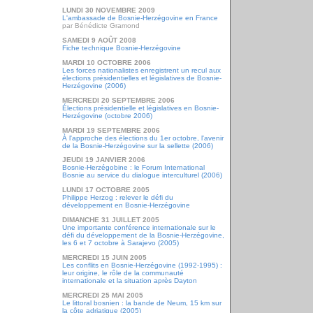
LUNDI 30 NOVEMBRE 2009
L'ambassade de Bosnie-Herzégovine en France
par Bénédicte Gramond
SAMEDI 9 AOÛT 2008
Fiche technique Bosnie-Herzégovine
MARDI 10 OCTOBRE 2006
Les forces nationalistes enregistrent un recul aux
élections présidentielles et législatives de Bosnie-
Herzégovine (2006)
MERCREDI 20 SEPTEMBRE 2006
Élections présidentielle et législatives en Bosnie-
Herzégovine (octobre 2006)
MARDI 19 SEPTEMBRE 2006
À l'approche des élections du 1er octobre, l'avenir
de la Bosnie-Herzégovine sur la sellette (2006)
JEUDI 19 JANVIER 2006
Bosnie-Herzégobine : le Forum International
Bosnie au service du dialogue interculturel (2006)
LUNDI 17 OCTOBRE 2005
Philippe Herzog : relever le défi du
développement en Bosnie-Herzégovine
DIMANCHE 31 JUILLET 2005
Une importante conférence internationale sur le
défi du développement de la Bosnie-Herzégovine,
les 6 et 7 octobre à Sarajevo (2005)
MERCREDI 15 JUIN 2005
Les conflits en Bosnie-Herzégovine (1992-1995) :
leur origine, le rôle de la communauté
internationale et la situation après Dayton
MERCREDI 25 MAI 2005
Le littoral bosnien : la bande de Neum, 15 km sur
la côte adriatique (2005)