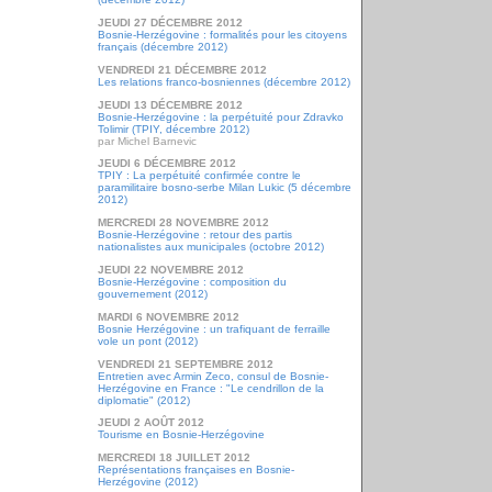
JEUDI 27 DÉCEMBRE 2012
Bosnie-Herzégovine : formalités pour les citoyens
français (décembre 2012)
VENDREDI 21 DÉCEMBRE 2012
Les relations franco-bosniennes (décembre 2012)
JEUDI 13 DÉCEMBRE 2012
Bosnie-Herzégovine : la perpétuité pour Zdravko
Tolimir (TPIY, décembre 2012)
par Michel Barnevic
JEUDI 6 DÉCEMBRE 2012
TPIY : La perpétuité confirmée contre le
paramilitaire bosno-serbe Milan Lukic (5 décembre
2012)
MERCREDI 28 NOVEMBRE 2012
Bosnie-Herzégovine : retour des partis
nationalistes aux municipales (octobre 2012)
JEUDI 22 NOVEMBRE 2012
Bosnie-Herzégovine : composition du
gouvernement (2012)
MARDI 6 NOVEMBRE 2012
Bosnie Herzégovine : un trafiquant de ferraille
vole un pont (2012)
VENDREDI 21 SEPTEMBRE 2012
Entretien avec Armin Zeco, consul de Bosnie-
Herzégovine en France : "Le cendrillon de la
diplomatie" (2012)
JEUDI 2 AOÛT 2012
Tourisme en Bosnie-Herzégovine
MERCREDI 18 JUILLET 2012
Représentations françaises en Bosnie-
Herzégovine (2012)