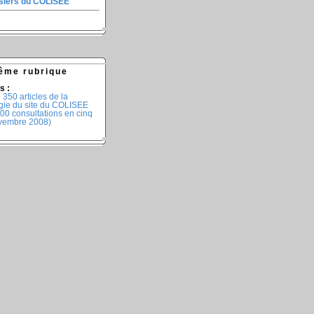
ssiers du COLISEE
ême rubrique
s :
350 articles de la
gie du site du COLISEE
00 consultations en cinq
ovembre 2008)