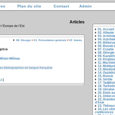
ves
Plan du site
Contact
Admin
Articles
r l’Europe de l’Est
01. Accueil
02. Albanie
03. Arméni
04. Azerbaï
08. Géorgie
>
01. Présentation générale
>
02. Autres
05. Biéloru
06. Bosnie
aphie
07. Croatie
08. Géorgie
09. Kazakh
Mirian Méloua
10. Kirghiz
11. Macédo
12. Moldavi
es bibliographies en langue française
13. Montén
14. Ouzbéki
15. Russie
16. Serbie
ut
]
17. Tadjikis
18. Turkmé
19. Ukraine
20. Etats a
21. Union 
22. Grandes
d'Asie
23. Thèmes
24. Les sém
conférences