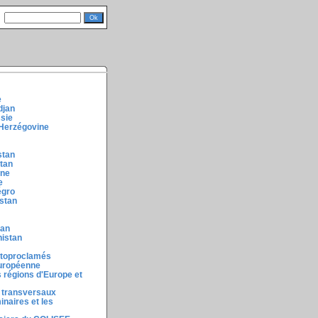
e
djan
ssie
-Herzégovine
stan
stan
ine
e
égro
stan
tan
nistan
utoproclamés
européenne
 régions d'Europe et
 transversaux
inaires et les