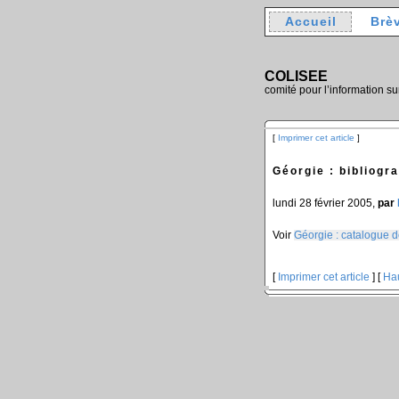
Accueil
Brè
COLISEE
comité pour l’information su
[
Imprimer cet article
]
Géorgie : bibliogr
lundi 28 février 2005,
par
Voir
Géorgie : catalogue d
[
Imprimer cet article
] [
Ha