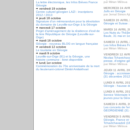
par Mirian Méloua
La lettre électronique, les Infos Brèves France
Géorgie
MERCREDI 24 AVR
vendredi 19 octobre
Juifs en Géorgie
Centre culturel géorgien LAZI : inscriptions
par Jemal Simon Ajia
2012 / 2013
jeudi 18 octobre
SAMEDI 20 AVRIL 
Signature d'un mémorandum pour la dévolution
Géorgie et Suisse :
du domaine de Leuville-sur-Orge à la Géorgie
mercredi 17 octobre
MARDI 16 AVRIL 2
Projet d'aménagement de la résidence d'exil de
Les Nuits du Théâtr
la Ière République de Géorgie (Leuville-sur-
Baule, 31 mai et 1e
Orge)
mardi 16 octobre
SAMEDI 13 AVRIL 
Géorgie : nouveau BLOG en langue française
Les Infos Brèves Fr
vendredi 12 octobre
par Mirian Méloua
Le tourisme en Géorgie
mardi 9 octobre
VENDREDI 12 AVR
Leuville-sur-Orge (91) et la Géorgie, une
Nicolas Tchavtchav
histoire commune : livret disponible
presse, d'origine g
lundi 1er octobre
par Mirian Méloua
Commémoration du 70e anniversaire de la mort
du lieutenant-colonel Dimitri Amilakhvari
JEUDI 11 AVRIL 2
Géorgie : accroisse
(31 décembre 2012
LUNDI 8 AVRIL 20
Géorgie : hausse d
LUNDI 8 AVRIL 20
Service Volontaire 
jeunes pour la Géor
SAMEDI 6 AVRIL 2
Les concerts de l
GEORGIENNE (31 ma
VENDREDI 5 AVRI
Géorgie, France et 
Tchavtchavadzé (1
par Mirian Méloua