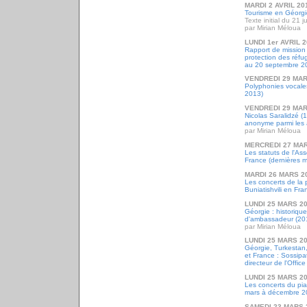
MARDI 2 AVRIL 20
Tourisme en Géorgie
Texte initial du 21 
par Mirian Méloua
LUNDI 1er AVRIL 
Rapport de mission 
protection des réfu
au 20 septembre 2
VENDREDI 29 MAR
Polyphonies vocales
2013)
VENDREDI 29 MAR
Nicolas Saralidzé (
anonyme parmi les
par Mirian Méloua
MERCREDI 27 MAR
Les statuts de l'As
France (dernières m
MARDI 26 MARS 2
Les concerts de la 
Buniatishvili en Fr
LUNDI 25 MARS 2
Géorgie : historique
d'ambassadeur (20
par Mirian Méloua
LUNDI 25 MARS 2
Géorgie, Turkestan
et France : Sossipa
directeur de l'Offic
LUNDI 25 MARS 2
Les concerts du pia
mars à décembre 2
SAMEDI 23 MARS 