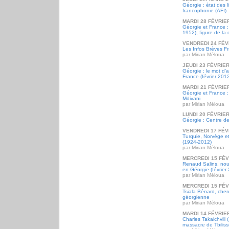
Géorgie : état des 
francophonie (AFI)
MARDI 28 FÉVRIE
Géorgie et France :
1952), figure de la
VENDREDI 24 FÉV
Les Infos Brèves Fr
par Mirian Méloua
JEUDI 23 FÉVRIER
Géorgie : le mot d'
France (février 201
MARDI 21 FÉVRIE
Géorgie et France 
Mdivani
par Mirian Méloua
LUNDI 20 FÉVRIER
Géorgie : Centre d
VENDREDI 17 FÉV
Turquie, Norvège e
(1924-2012)
par Mirian Méloua
MERCREDI 15 FÉV
Renaud Salins, no
en Géorgie (février
par Mirian Méloua
MERCREDI 15 FÉV
Tsiala Bénard, cher
géorgienne
par Mirian Méloua
MARDI 14 FÉVRIE
Charles Takaichvili
massacre de Tbilissi