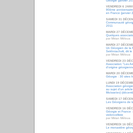
Géorgie (janvier 20
VENDREDI 6 JANV
90ème anniversaire
en France (janvier 
SAMEDI 31 DÉCE
Communauté géorgie
2011
MARDI 27 DÉCEMB
Quelques associati
par Mirian Méloua
MARDI 27 DÉCEMB
Un Géorgien de la 
Sekhniachvili, dit 
par Mirian Méloua
VENDREDI 23 DÉ
Association "Les Am
d'origine géorgienn
MARDI 20 DÉCEMB
Géorgie : 30 sites 
LUNDI 19 DÉCEMB
Association géorgi
au sujet d'un articl
Moïsseïev) (décemb
SAMEDI 17 DÉCE
Les Géorgiens de l
VENDREDI 16 DÉ
Géorgie et France :
violoncelliste
par Mirian Méloua
VENDREDI 16 DÉ
Le monastère géorgi