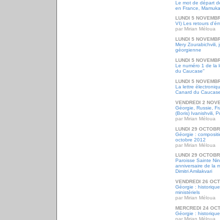
Le mot de départ d
en France, Mamuka
LUNDI 5 NOVEMBR
VI) Les retours d'ém
par Mirian Méloua
LUNDI 5 NOVEMBR
Mery Zourabichvili, 
géorgienne
LUNDI 5 NOVEMBR
Le numéro 1 de la l
du Caucase"
LUNDI 5 NOVEMBR
La lettre électroni
Canard du Caucase
VENDREDI 2 NOV
Géorgie, Russie, Fr
(Boris) Ivanishvili, 
par Mirian Méloua
LUNDI 29 OCTOBR
Géorgie : composit
octobre 2012
par Mirian Méloua
LUNDI 29 OCTOBR
Paroisse Sainte N
anniversaire de la 
Dimitri Amilakvari
VENDREDI 26 OC
Géorgie : historique
ministériels
par Mirian Méloua
MERCREDI 24 OC
Géorgie : historiqu
par Mirian Méloua