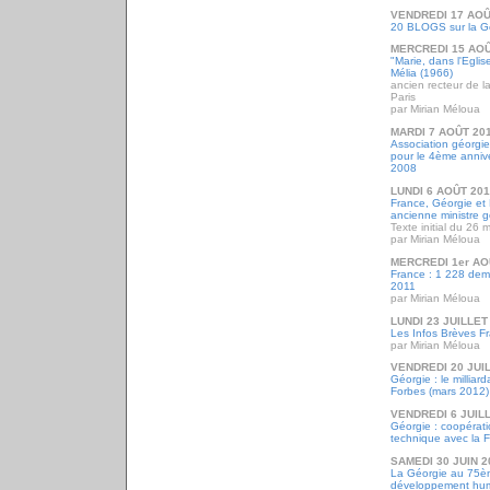
VENDREDI 17 AOÛ
20 BLOGS sur la Gé
MERCREDI 15 AOÛ
"Marie, dans l'Eglis
Mélia (1966)
ancien recteur de l
Paris
par Mirian Méloua
MARDI 7 AOÛT 20
Association géorgi
pour le 4ème annive
2008
LUNDI 6 AOÛT 20
France, Géorgie et 
ancienne ministre 
Texte initial du 26
par Mirian Méloua
MERCREDI 1er AO
France : 1 228 dem
2011
par Mirian Méloua
LUNDI 23 JUILLET
Les Infos Brèves Fr
par Mirian Méloua
VENDREDI 20 JUI
Géorgie : le milliard
Forbes (mars 2012)
VENDREDI 6 JUIL
Géorgie : coopératio
technique avec la 
SAMEDI 30 JUIN 2
La Géorgie au 75èm
développement hum