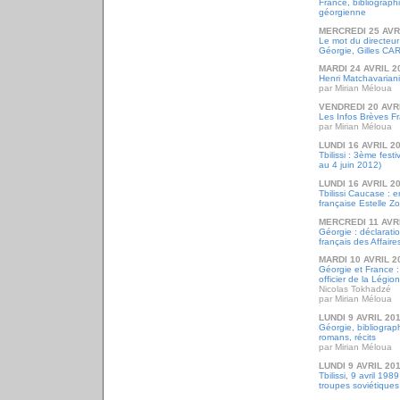
France, bibliograp
géorgienne
MERCREDI 25 AVR
Le mot du directeur 
Géorgie, Gilles CA
MARDI 24 AVRIL 2
Henri Matchavariani
par Mirian Méloua
VENDREDI 20 AVR
Les Infos Brèves Fr
par Mirian Méloua
LUNDI 16 AVRIL 2
Tbilissi : 3ème fest
au 4 juin 2012)
LUNDI 16 AVRIL 2
Tbilissi Caucase : 
française Estelle Zo
MERCREDI 11 AVR
Géorgie : déclarati
français des Affaire
MARDI 10 AVRIL 2
Géorgie et France 
officier de la Légio
Nicolas Tokhadzé
par Mirian Méloua
LUNDI 9 AVRIL 20
Géorgie, bibliographi
romans, récits
par Mirian Méloua
LUNDI 9 AVRIL 20
Tbilissi, 9 avril 19
troupes soviétiques