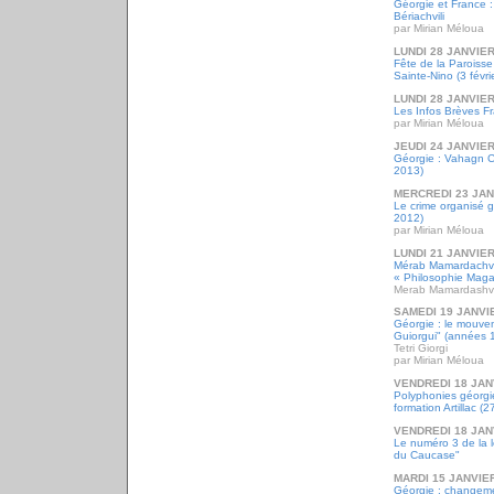
Géorgie et France :
Bériachvili
par Mirian Méloua
LUNDI 28 JANVIER
Fête de la Paroiss
Sainte-Nino (3 févri
LUNDI 28 JANVIER
Les Infos Brèves Fr
par Mirian Méloua
JEUDI 24 JANVIER
Géorgie : Vahagn C
2013)
MERCREDI 23 JAN
Le crime organisé 
2012)
par Mirian Méloua
LUNDI 21 JANVIER
Mérab Mamardachvil
« Philosophie Magaz
Merab Mamardashvi
SAMEDI 19 JANVI
Géorgie : le mouvem
Guiorgui" (années 
Tetri Giorgi
par Mirian Méloua
VENDREDI 18 JAN
Polyphonies géorgi
formation Artillac (2
VENDREDI 18 JAN
Le numéro 3 de la l
du Caucase"
MARDI 15 JANVIE
Géorgie : changeme