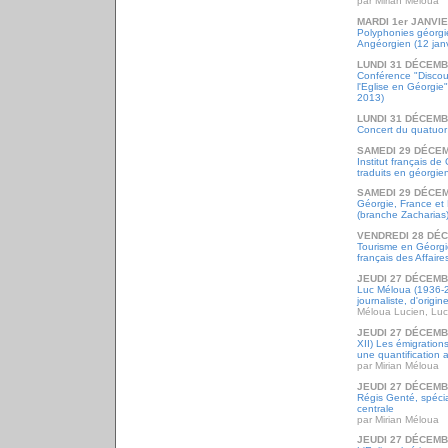
par Mirian Méloua
MARDI 1er JANVIE
Polyphonies géorgi
Angéorgien (12 jan
LUNDI 31 DÉCEMB
Conférence "Discour
l'Eglise en Géorgie"
2013)
LUNDI 31 DÉCEMB
Concert du quatuor
SAMEDI 29 DÉCE
Institut français de
traduits en géorgie
SAMEDI 29 DÉCE
Géorgie, France et E
(branche Zacharias
VENDREDI 28 DÉ
Tourisme en Géorgie
français des Affair
JEUDI 27 DÉCEMB
Luc Méloua (1936-20
journaliste, d'origi
Méloua Lucien, Luc
JEUDI 27 DÉCEMB
XII) Les émigration
une quantification a
par Mirian Méloua
JEUDI 27 DÉCEMB
Régis Genté, spécia
centrale
par Mirian Méloua
JEUDI 27 DÉCEMB