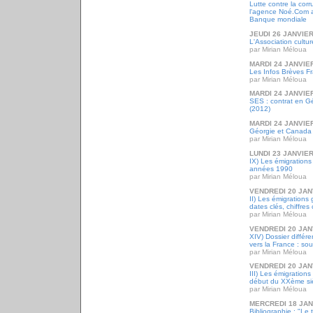
Lutte contre la cor
l'agence Noé.Com a
Banque mondiale
JEUDI 26 JANVIER
L'Association cultu
par Mirian Méloua
MARDI 24 JANVIE
Les Infos Brèves Fr
par Mirian Méloua
MARDI 24 JANVIE
SES : contrat en G
(2012)
MARDI 24 JANVIE
Géorgie et Canada :
par Mirian Méloua
LUNDI 23 JANVIER
IX) Les émigrations
années 1990
par Mirian Méloua
VENDREDI 20 JAN
II) Les émigrations
dates clés, chiffres 
par Mirian Méloua
VENDREDI 20 JAN
XIV) Dossier différ
vers la France : so
par Mirian Méloua
VENDREDI 20 JAN
III) Les émigration
début du XXème si
par Mirian Méloua
MERCREDI 18 JAN
Bibliographie : "Le t