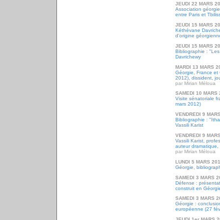
JEUDI 22 MARS 2
Association géorgie
entre Paris et Tbiliss
JEUDI 15 MARS 2
Kéthévane Davrichew
d'origine géorgienn
JEUDI 15 MARS 2
Bibliographie : "L
Davrichewy
MARDI 13 MARS 2
Géorgie, France et 
2012), dissident, jou
par Mirian Méloua
SAMEDI 10 MARS 
Visite sénatoriale f
mars 2012)
VENDREDI 9 MARS
Bibliographie : "It
Vassili Karist
VENDREDI 9 MARS
Vassili Karist, profe
auteur dramatique, 
par Mirian Méloua
LUNDI 5 MARS 20
Géorgie, bibliograph
SAMEDI 3 MARS 2
Défense : présentat
construit en Géorgi
SAMEDI 3 MARS 2
Géorgie : conclusio
européenne (27 fév
JEUDI 1er MARS 2