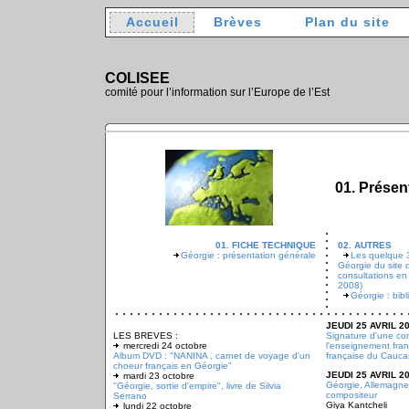
Accueil
Brèves
Plan du site
COLISEE
comité pour l’information sur l’Europe de l’Est
01. Présen
01. FICHE TECHNIQUE
02. AUTRES
Géorgie : présentation générale
Les quelque 3
Géorgie du site
consultations e
2008)
Géorgie : bibl
JEUDI 25 AVRIL 2
LES BREVES :
Signature d'une co
mercredi 24 octobre
l'enseignement franç
Album DVD : "NANINA , carnet de voyage d'un
française du Caucas
choeur français en Géorgie"
JEUDI 25 AVRIL 2
mardi 23 octobre
Géorgie, Allemagne 
"Géorgie, sortie d'empire", livre de Silvia
compositeur
Serrano
Giya Kantcheli
lundi 22 octobre