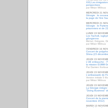
XIII) Les émigratio
perspectives
par Mirian Méloua
MERCREDI 21 NO
Géorgie : le nouve
la page de l'ère Sa
MERCREDI 21 NO
Géorgie : le Parleme
prisonniers et de 22
LUNDI 19 NOVEMB
Les Yachvili, rugbym
géorgienne
Michel, Grégoire, D
par Mirian Méloua
VENDREDI 16 NO
Concert de polypho
Shina (15 décembr
JEUDI 15 NOVEMB
L'UE embauche : 75
la mission EUMM G
Par Damien Kerloue
JEUDI 15 NOVEMB
L'ambassade de Fr
Version initiale 5 fé
par Mirian Méloua
JEUDI 15 NOVEMB
La Géorgie intègre 
"Doing Business" d
JEUDI 15 NOVEMB
Concert de la piani
novembre 2012)
MARDI 13 NOVEM