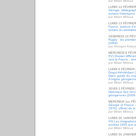
par Mirian Méloua
LUNDI 13 FÉVRIER
Géorgie, bibliograph
romans historiques
par Mirian Méloua
LUNDI 13 FÉVRIER
France, auteurs d'o
sortant du périmètr
VENDREDI 10 FÉV
Rugby : les premier
(1994)
par Georges Kirtav
MERCREDI 8 FÉVR
XV) Dossier différe
vers la France : re
par Mirian Méloua
LUNDI 6 FÉVRIER 
Gogui Akhvlédiani 
Diani, garde du cor
d'origine géorgienn
par Mirian Méloua
JEUDI 2 FÉVRIER 
Historique des renco
géorgiennes (2008
MERCREDI 1er FÉ
Géorgie et France 
1970), officier de l
par Mirian Méloua
LUNDI 30 JANVIER
VII) Les émigration
années 1950 aux 
par Mirian Méloua
LUNDI 30 JANVIER