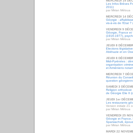
MERCREDI 14 DÉ
Les Infos Brèves F
2011)
par Mirian Méloua
MERCREDI 14 DÉ
Géorgie : affaiblis
vis-à-vis de l'Etat 
VENDREDI 9 DÉC
Géorgie, France et
(1916-1977), psychi
par Mirian Méloua
JEUDI 8 DÉCEMBR
Elections législati
Abkhazie et en Oss
JEUDI 8 DÉCEMBR
Midi-Pyrénées : dé
organisation crimine
et Arméniens nota
MERCREDI 7 DÉC
Réunion du Conseil
question géorgienn
SAMEDI 3 DÉCEM
Religion orthodoxe 
de Géorgie Elie II 
JEUDI 1er DÉCEM
Les restaurants gé
Version initiale 21
par Mirian Méloua
VENDREDI 25 NO
Géorgie et France, 
Sparsiachvili, épous
par Mirian Méloua
MARDI 22 NOVEM