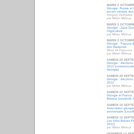
MARDI 2 OCTOBRE
Géorgie, Russie et 
ancien ministre des
Gregory Vashadze
par Mirian Méloua
MARDI 2 OCTOBRE
Géorgie : Zaza Goro
l'Agriculture
par Mirian Méloua
MARDI 2 OCTOBRE
Géorgie : Papuna (M
des Diasporas
Mirza dit Papouna
par Mirian Méloua
SAMEDI 29 SEPT
Géorgie : élections 
2012 (communicati
Georgia)
SAMEDI 29 SEPT
Géorgie : élections 
2012
par Mirian Méloua
SAMEDI 22 SEPT
Géorgie et France : 
Bidzina Ivanishvili, 
SAMEDI 15 SEPT
Association géorgi
anniversaire (Leuvil
SAMEDI 15 SEPT
Les Infos Brèves F
2012)
par Mirian Méloua
VENDREDI 14 SE