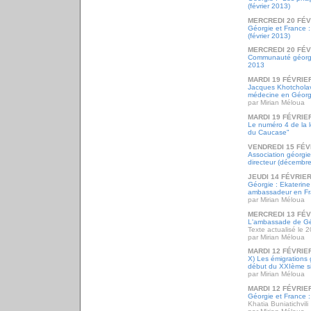
(février 2013)
MERCREDI 20 FÉV
Géorgie et France :
(février 2013)
MERCREDI 20 FÉV
Communauté géorgie
2013
MARDI 19 FÉVRIE
Jacques Khotchola
médecine en Géorg
par Mirian Méloua
MARDI 19 FÉVRIE
Le numéro 4 de la l
du Caucase"
VENDREDI 15 FÉV
Association géorgi
directeur (décembr
JEUDI 14 FÉVRIER
Géorgie : Ekaterine
ambassadeur en F
par Mirian Méloua
MERCREDI 13 FÉV
L'ambassade de Gé
Texte actualisé le 2
par Mirian Méloua
MARDI 12 FÉVRIE
X) Les émigrations 
début du XXIème si
par Mirian Méloua
MARDI 12 FÉVRIE
Géorgie et France : 
Khatia Buniatichvili