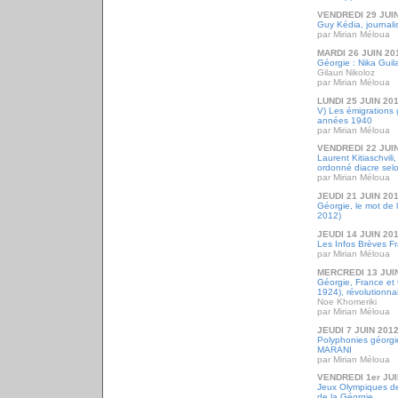
VENDREDI 29 JUI
Guy Kédia, journali
par Mirian Méloua
MARDI 26 JUIN 20
Géorgie : Nika Guil
Gilauri Nikoloz
par Mirian Méloua
LUNDI 25 JUIN 20
V) Les émigrations 
années 1940
par Mirian Méloua
VENDREDI 22 JUI
Laurent Kitiaschvili
ordonné diacre selo
par Mirian Méloua
JEUDI 21 JUIN 20
Géorgie, le mot de 
2012)
JEUDI 14 JUIN 20
Les Infos Brèves Fr
par Mirian Méloua
MERCREDI 13 JUI
Géorgie, France et
1924), révolutionnai
Noe Khomeriki
par Mirian Méloua
JEUDI 7 JUIN 201
Polyphonies géorgie
MARANI
par Mirian Méloua
VENDREDI 1er JUI
Jeux Olympiques de
de la Géorgie