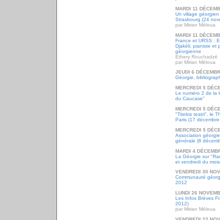
MARDI 11 DÉCEMB
Un village géorgie
Strasbourg (24 no
par Mirian Méloua
MARDI 11 DÉCEMB
France et URSS : 
Djakéli, pianiste et 
géorgienne
Ethery Rouchadzé
par Mirian Méloua
JEUDI 6 DÉCEMBR
Géorgie, bibliograp
MERCREDI 5 DÉC
Le numéro 2 de la l
du Caucase"
MERCREDI 5 DÉC
"Titebis teatri", le 
Paris (17 décembre
MERCREDI 5 DÉC
Association géorgi
générale (8 décem
MARDI 4 DÉCEMB
La Géorgie sur "Rad
et vendredi du mois
VENDREDI 30 NO
Communauté géorgie
2012
LUNDI 26 NOVEMB
Les Infos Brèves F
2012)
par Mirian Méloua
VENDREDI 23 NO