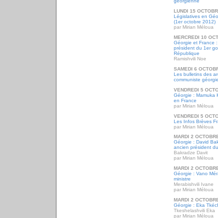
géorgienne
LUNDI 15 OCTOBR
Législatives en Géo
(1er octobre 2012)
par Mirian Méloua
MERCREDI 10 OC
Géorgie et France :
président du 1er g
République
Ramishvili Noe
SAMEDI 6 OCTOB
Les bulletins des a
communiste géorgie
VENDREDI 5 OCT
Géorgie : Mamuka 
en France
par Mirian Méloua
VENDREDI 5 OCT
Les Infos Brèves F
par Mirian Méloua
MARDI 2 OCTOBRE
Géorgie : David Bak
ancien président d
Bakradze Davit
par Mirian Méloua
MARDI 2 OCTOBRE
Géorgie : Vano Méra
ministre
Merabishvili Ivane
par Mirian Méloua
MARDI 2 OCTOBRE
Géorgie : Eka Tkéch
Tkeshelashvili Eka
par Mirian Méloua