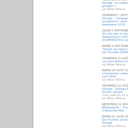
Géorgie : la coaliti
géorgien »
par Mirian Méloua
VENDREDI 7 SEP
Géorgie : "campagn
européenne" selon l
(septembre 2012)
JEUDI 6 SEPTEMB
"En finir avec le d
Saakachvili en Géo
ZOURABICHVILI (s
MARDI 4 SEPTEM
"Quatre ans après 
par Thorniké GOR
VENDREDI 31 AOÛ
Les Infos Brèves F
par Mirian Méloua
MARDI 28 AOÛT 2
L'insurrection nati
août 1924
par Mirian Méloua
VENDREDI 24 AOÛ
Géorgie : Guiorgui 
Premier ministre
Texte initial du 26 
par Mirian Méloua
MERCREDI 22 AOÛ
Bibliographie : "A l
d'Alexandre Alter
MARDI 21 AOÛT 2
Eric Fournier, anc
Géorgie
par Mirian Méloua