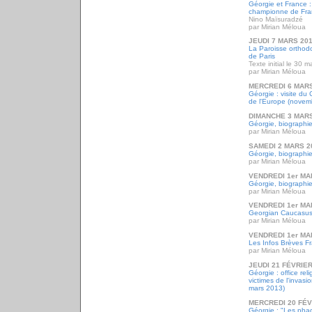
Géorgie et France :
championne de Fra
Nino Maïsuradzé
par Mirian Méloua
JEUDI 7 MARS 20
La Paroisse orthod
de Paris
Texte initial le 30 
par Mirian Méloua
MERCREDI 6 MARS
Géorgie : visite du 
de l'Europe (novem
DIMANCHE 3 MARS
Géorgie, biographie
par Mirian Méloua
SAMEDI 2 MARS 2
Géorgie, biographie
par Mirian Méloua
VENDREDI 1er MA
Géorgie, biographie
par Mirian Méloua
VENDREDI 1er MA
Georgian Caucasus
par Mirian Méloua
VENDREDI 1er MA
Les Infos Brèves Fr
par Mirian Méloua
JEUDI 21 FÉVRIER
Géorgie : office rel
victimes de l'invasi
mars 2013)
MERCREDI 20 FÉV
Géorgie : "Les phag