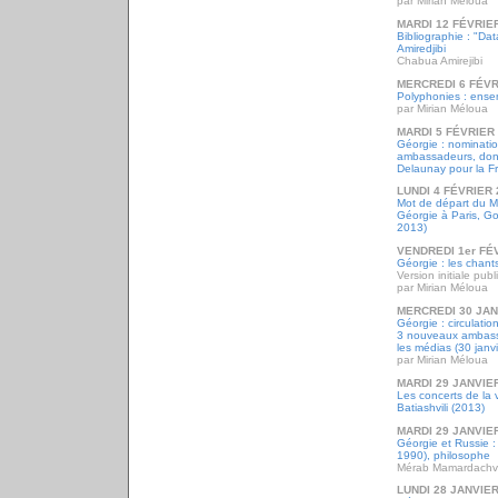
par Mirian Méloua
MARDI 12 FÉVRIE
Bibliographie : "D
Amiredjibi
Chabua Amirejibi
MERCREDI 6 FÉVR
Polyphonies : ens
par Mirian Méloua
MARDI 5 FÉVRIER
Géorgie : nominati
ambassadeurs, don
Delaunay pour la Fr
LUNDI 4 FÉVRIER 
Mot de départ du Mi
Géorgie à Paris, Goc
2013)
VENDREDI 1er FÉ
Géorgie : les chan
Version initiale publ
par Mirian Méloua
MERCREDI 30 JAN
Géorgie : circulati
3 nouveaux ambass
les médias (30 janv
par Mirian Méloua
MARDI 29 JANVIE
Les concerts de la 
Batiashvili (2013)
MARDI 29 JANVIE
Géorgie et Russie 
1990), philosophe
Mérab Mamardachvi
LUNDI 28 JANVIER