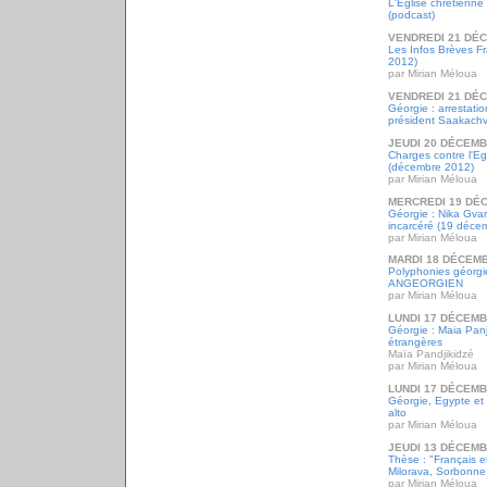
L'Eglise chrétienne
(podcast)
VENDREDI 21 DÉ
Les Infos Brèves F
2012)
par Mirian Méloua
VENDREDI 21 DÉ
Géorgie : arrestati
président Saakachv
JEUDI 20 DÉCEMB
Charges contre l'E
(décembre 2012)
par Mirian Méloua
MERCREDI 19 DÉ
Géorgie : Nika Gvar
incarcéré (19 déce
par Mirian Méloua
MARDI 18 DÉCEM
Polyphonies géorgi
ANGEORGIEN
par Mirian Méloua
LUNDI 17 DÉCEMB
Géorgie : Maia Panji
étrangères
Maïa Pandjikidzé
par Mirian Méloua
LUNDI 17 DÉCEMB
Géorgie, Egypte et 
alto
par Mirian Méloua
JEUDI 13 DÉCEMB
Thèse : "Français 
Milorava, Sorbonne
par Mirian Méloua