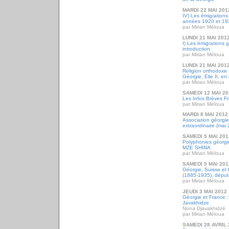
MARDI 22 MAI 201
IV) Les émigrations
années 1920 et 19
par Mirian Méloua
LUNDI 21 MAI 201
I) Les émigrations 
introduction
par Mirian Méloua
LUNDI 21 MAI 201
Religion orthodoxe :
Géorgie, Elie II, e
par Mirian Méloua
SAMEDI 12 MAI 20
Les Infos Brèves F
par Mirian Méloua
MARDI 8 MAI 2012
Association géorgi
extraordinaire (mai
SAMEDI 5 MAI 201
Polyphonies géorgie
MZE SHINA
par Mirian Méloua
SAMEDI 5 MAI 201
Géorgie, Suisse et
(1885-1935), député
par Mirian Méloua
JEUDI 3 MAI 2012
Géorgie et France 
Javakhidze
Nona Djavakhidzé
par Mirian Méloua
SAMEDI 28 AVRIL 