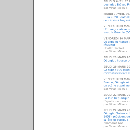
JEUDI 5 AVRIL 20
Les Infos Brèves F
par Mirian Méloua
MARDI 3 AVRIL 20
Euro 2020 Football 
candidats à l'organi
VENDREDI 30 MAR
UE : négociations s
avec la Géorgie (D
VENDREDI 30 MAR
Géorgie et France :
résistant
Chaliko Yachvili
par Mirian Méloua
JEUDI 29 MARS 2
Géorgie : hausse d
JEUDI 29 MARS 2
Géorgie : 980 millio
d'investissements d
VENDREDI 23 MAR
France, Géorgie et F
en scène et peintre
par Mirian Méloua
JEUDI 22 MARS 2
La Ière République
République démocr
par Mirian Méloua
JEUDI 22 MARS 2
Géorgie, Suisse et 
1953), président d
la Ière République
Zhordania Noe
par Mirian Méloua