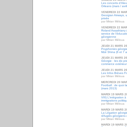
Les concerts d'Ale
Orleans (mars / avri
VENDREDI 22 MAR
Georgian Airways, 
privée
par Mirian Méloua
VENDREDI 22 MAR
Roland Assathiany (
service de l'éducati
géorgienne
par Mirian Méloua
JEUDI 21 MARS 2
Poyphonies géorgie
Mzé Shina (6 et 7 a
JEUDI 21 MARS 2
Géorgie : les dix pr
commerce extérieur
JEUDI 21 MARS 2
Les Infos Brèves F
par Mirian Méloua
MERCREDI 20 MAR
Football : de quoi l
(mars 2013)
MARDI 19 MARS 2
VIII) L'intégration 
immigrations politi
par Mirian Méloua
MARDI 19 MARS 2
La Légation géorgie
réfugiés géorgiens
par Mirian Méloua
MARDI 19 MARS 2