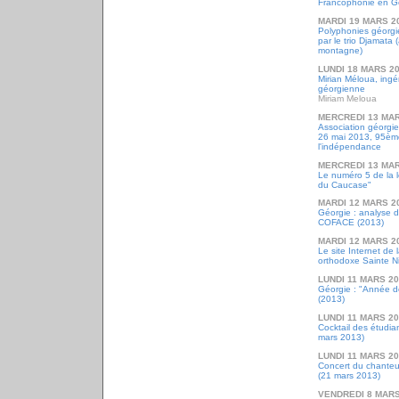
Francophonie en Gé
MARDI 19 MARS 2
Polyphonies géorgi
par le trio Djamata (
montagne)
LUNDI 18 MARS 2
Mirian Méloua, ingén
géorgienne
Miriam Meloua
MERCREDI 13 MAR
Association géorgi
26 mai 2013, 95ème
l'indépendance
MERCREDI 13 MAR
Le numéro 5 de la l
du Caucase"
MARDI 12 MARS 2
Géorgie : analyse 
COFACE (2013)
MARDI 12 MARS 2
Le site Internet de
orthodoxe Sainte N
LUNDI 11 MARS 2
Géorgie : "Année d
(2013)
LUNDI 11 MARS 2
Cocktail des étudia
mars 2013)
LUNDI 11 MARS 2
Concert du chanteu
(21 mars 2013)
VENDREDI 8 MARS