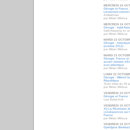
MERCREDI 24 OC
Géorgie et France : 
Lieutenant-colonel 
Amilakhvari
par Mirian Méloua
MERCREDI 24 OC
Géorgie : Irakli Ala
Irakli Alasania en a
par Mirian Méloua
MARDI 23 OCTOBR
Géorgie : historiqu
(octobre 2012)
par Mirian Méloua
MARDI 23 OCTOBR
Géorgie, France et
ancien ministre d'Et
euro-atlantique
par Mirian Méloua
LUNDI 22 OCTOBR
Géorgie : Mikheïl Sa
République
Texte initial du 28 j
par Mirian Méloua
VENDREDI 19 OC
Géorgie et France : 
Lisa Batiachvili
VENDREDI 19 OC
XI) La Révolution 
conséquences sur l
France
par Mirian Méloua
VENDREDI 19 OC
Darédjane Bérékachv