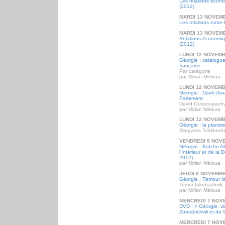
Les relations écon
(2012)
MARDI 13 NOVEM
Les relations entre
MARDI 13 NOVEM
Relations économiq
(2012)
LUNDI 12 NOVEMB
Géorgie : catalogue
française
Par catégorie
par Mirian Méloua
LUNDI 12 NOVEMB
Géorgie : Davit Usu
Parlement
David Oussoupachvi
par Mirian Méloua
LUNDI 12 NOVEMB
Géorgie : la pianis
Margarita Tchkheïd
VENDREDI 9 NOV
Géorgie : Batcho Ak
l'Intérieur et de la
2012)
par Mirian Méloua
JEUDI 8 NOVEMBR
Géorgie : Témour Ia
Temur Iakobashvili,
par Mirian Méloua
MERCREDI 7 NOV
DVD : « Géorgie, v
Zourabichvili et de
MERCREDI 7 NOV