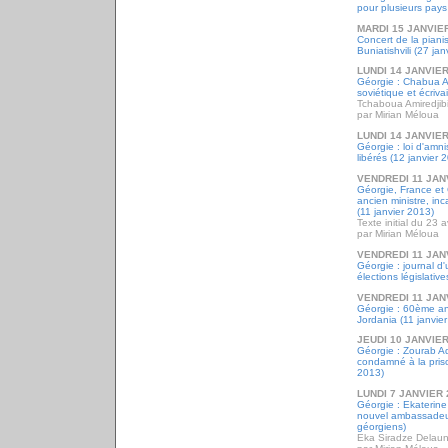
pour plusieurs pays
MARDI 15 JANVIE
Concert de la piani
Buniatishvili (27 j
LUNDI 14 JANVIER
Géorgie : Chabua A
soviétique et écriva
Tchaboua Amiredjib
par Mirian Méloua
LUNDI 14 JANVIER
Géorgie : loi d'amni
libérés (12 janvier 
VENDREDI 11 JAN
Géorgie, France et G
ancien ministre, inc
(11 janvier 2013)
Texte initial du 23 a
par Mirian Méloua
VENDREDI 11 JAN
Géorgie : journal d
élections législativ
VENDREDI 11 JAN
Géorgie : 60ème an
Jordania (11 janvie
JEUDI 10 JANVIER
Géorgie : Zourab Ade
condamné à la pris
2013)
LUNDI 7 JANVIER 
Géorgie : Ekaterine
nouvel ambassadeur
géorgiens)
Eka Siradze Delau