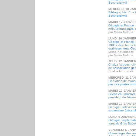
Botchorichvili
MERCREDI 18 JAN
Bibliographie : "La
Botchorichvili
MARDI 17 JANVIE
Géorgie et France :
née Alikhanachvili
par Mirian Méloua
LUNDI 16 JANVIER
Géorgie et France 
1983), directeur à l
établissements Citr
Misha Koundadze
par Mirian Méloua
JEUDI 12 JANVIER
Chalva Abdoucheli 
de l'Association g
Shalva Abdusheli
MERCREDI 11 JAN
Libération de mari
par des pirates som
MARDI 10 JANVIE
Lévan Zourabichvili
président de l'Asso
MARDI 10 JANVIE
Géorgie : relèvemen
souveraine (décem
LUNDI 9 JANVIER 
Géorgie : implantat
français Gras Savo
VENDREDI 6 JANV
Chronologie des a