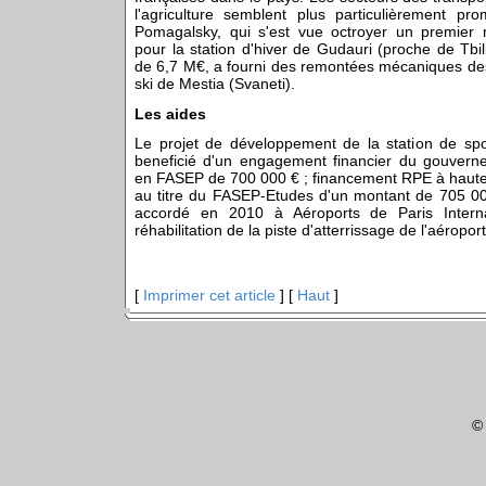
l'agriculture semblent plus particulièrement prom
Pomagalsky, qui s'est vue octroyer un premier
pour la station d'hiver de Gudauri (proche de Tbi
de 6,7 M€, a fourni des remontées mécaniques dest
ski de Mestia (Svaneti).
Les aides
Le projet de développement de la station de spo
beneficié d'un engagement financier du gouvern
en FASEP de 700 000 € ; financement RPE à haut
au titre du FASEP-Etudes d'un montant de 705 000
accordé en 2010 à Aéroports de Paris Interna
réhabilitation de la piste d'atterrissage de l'aéroport
[
Imprimer cet article
] [
Haut
]
©