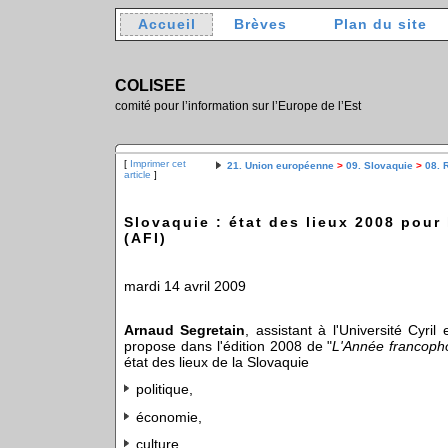
Accueil
Brèves
Plan du site
COLISEE
comité pour l’information sur l’Europe de l’Est
[
Imprimer cet
21. Union européenne
>
09. Slovaquie
>
08. 
article
]
Slovaquie : état des lieux 2008 pour
(AFI)
mardi 14 avril 2009
Arnaud Segretain
, assistant à l'Université Cyri
propose dans l'édition 2008 de "
L'Année francopho
état des lieux de la Slovaquie
politique,
économie,
culture,