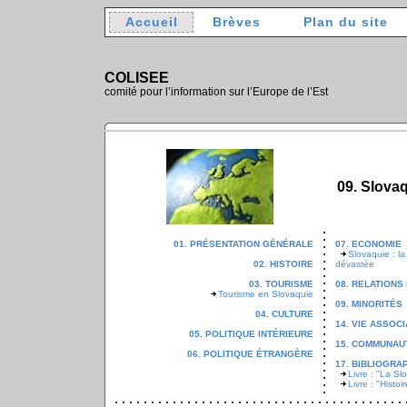
Accueil
Brèves
Plan du site
COLISEE
comité pour l’information sur l’Europe de l’Est
09. Slova
01. PRÉSENTATION GÉNÉRALE
07. ECONOMIE
Slovaquie : la
02. HISTOIRE
dévastée
03. TOURISME
08. RELATION
Tourisme en Slovaquie
09. MINORITÉS
04. CULTURE
14. VIE ASSOC
05. POLITIQUE INTÉRIEURE
15. COMMUNAU
06. POLITIQUE ÉTRANGÈRE
17. BIBLIOGRA
Livre : "La S
Livre : "Histoi