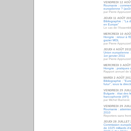
VENDREDI 12 AOÛ
Roumanie : comment u
européenne ? (août
par Pierre Appruzzel
JEUDI 11 AOÛT 20
Bibliographie : "La 
en Europe"
Le cas de l'Assemb
MERCREDI 10 AOÛ
Hongrie : retour à l'
gazier MOL
par Pierre Appruzzel
JEUDI 4 AOÛT 201
Union européenne : 
1er janvier 2011
par Pierre Appruzzel
MERCREDI 3 AOÛT
Hongrie : pratiques
Rapport annuel de l
MARDI 2 AOÛT 201
Bibliographie : "Eur
futur", sous la direct
VENDREDI 29 JUIL
Bulgarie : état des 
francophonie (AFI)
par Michel Barnevic
VENDREDI 29 JUIL
Roumanie : atteintes
2010
Reporters sans front
JEUDI 28 JUILLET 
Commission europé
de 1025 milliards d'