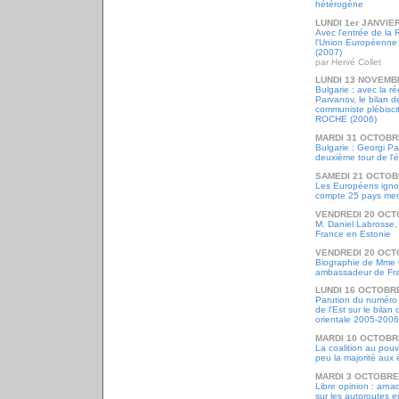
hétérogène
LUNDI 1er JANVIE
Avec l'entrée de la 
l'Union Européenne
(2007)
par Hervé Collet
LUNDI 13 NOVEMB
Bulgarie : avec la r
Parvanov, le bilan de
communiste plébisci
ROCHE (2006)
MARDI 31 OCTOBR
Bulgarie : Georgi P
deuxième tour de l'é
SAMEDI 21 OCTOB
Les Européens igno
compte 25 pays me
VENDREDI 20 OCT
M. Daniel Labrosse
France en Estonie
VENDREDI 20 OCT
Biographie de Mme 
ambassadeur de Fra
LUNDI 16 OCTOBR
Parution du numéro 
de l'Est sur le bilan
orientale 2005-2006
MARDI 10 OCTOBR
La coalition au pouv
peu la majorité aux é
MARDI 3 OCTOBRE
Libre opinion : arna
sur les autoroutes 