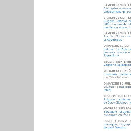
SAMEDI 30 SEPTE
Biographie sommaire
présidentielle de 20
SAMEDI 30 SEPTE
Bulgarie : élection 
2006. Le président P
premier ou au secon
SAMEDI 23 SEPTE
Estonie : Toomas Il
la République
DIMANCHE 10 SEP
Estonie : Le Parleme
des trois tours de sc
République
JEUDI 7 SEPTEMB
Élections législative
MERCREDI 16 AOÛ
Economie : contacts 
par Gilles Dutertre
DIMANCHE 30 JUIL
Lituanie : compositi
2006)
JEUDI 27 JUILLET 
Pologne : centième 
de Jerzy Giedroyc, 
MARDI 20 JUIN 20
Slovaquie : la gau
est arrivée en tête d
LUNDI 19 JUIN 200
Slovaquie : biograph
du parti Direction