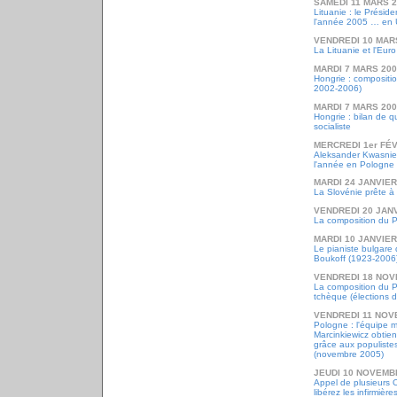
SAMEDI 11 MARS 
Lituanie : le Prési
l'année 2005 … en 
VENDREDI 10 MAR
La Lituanie et l'Euro
MARDI 7 MARS 20
Hongrie : compositi
2002-2006)
MARDI 7 MARS 20
Hongrie : bilan de q
socialiste
MERCREDI 1er FÉV
Aleksander Kwasnie
l'année en Pologne
MARDI 24 JANVIER
La Slovénie prête à 
VENDREDI 20 JANV
La composition du 
MARDI 10 JANVIER
Le pianiste bulgare 
Boukoff (1923-2006
VENDREDI 18 NOV
La composition du P
tchèque (élections 
VENDREDI 11 NOV
Pologne : l'équipe m
Marcinkiewicz obtie
grâce aux populistes
(novembre 2005)
JEUDI 10 NOVEMB
Appel de plusieurs 
libérez les infirmiè