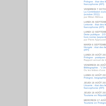
Pologne : état des l
francophonie (AFI)
VENDREDI 7 OCTO
La Commission euro
(octobre 2011)
par Mirian Méloua
LUNDI 26 SEPTEM
Lettonie : état des 
francophonie (AFI)
LUNDI 12 SEPTEM
Dette publique : 2/
hors norme (septem
par Pierre Appruzzel
MARDI 6 SEPTEMB
Hongrie : état des l
(AFI)
LUNDI 29 AOÛT 20
Pologne : pratiques
Rapport annuel de l
VENDREDI 26 AOÛ
Bibliographie : "L'U
Ou les limbes d'une
LUNDI 22 AOÛT 20
Pologne, biographie
JEUDI 18 AOÛT 20
Lituanie : état des l
francophonie (AFI)
JEUDI 18 AOÛT 20
Tourisme en Républ
MERCREDI 17 AOÛ
Tourisme en Pologn