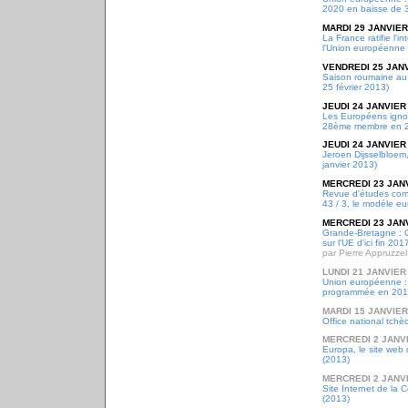
2020 en baisse de 3
MARDI 29 JANVIER
La France ratifie l'i
l'Union européenne 
VENDREDI 25 JANV
Saison roumaine au 
25 février 2013)
JEUDI 24 JANVIER
Les Européens ignor
28ème membre en 
JEUDI 24 JANVIER
Jeroen Dijsselbloem
janvier 2013)
MERCREDI 23 JAN
Revue d'études com
43 / 3, le modéle e
MERCREDI 23 JAN
Grande-Bretagne : 
sur l'UE d'ici fin 201
par Pierre Appruzzel
LUNDI 21 JANVIER
Union européenne : 
programmée en 20
MARDI 15 JANVIER
Office national tch
MERCREDI 2 JANV
Europa, le site web 
(2013)
MERCREDI 2 JANV
Site Internet de la
(2013)