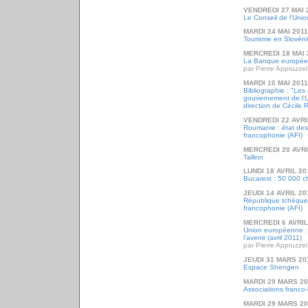
VENDREDI 27 MAI 
Le Conseil de l'Uni
MARDI 24 MAI 2011
Tourisme en Slovén
MERCREDI 18 MAI 
La Banque européen
par Pierre Appruzzel
MARDI 10 MAI 2011
Bibliographie : "Les
gouvernement de l'
direction de Cécile 
VENDREDI 22 AVRI
Roumanie : état des
francophonie (AFI)
MERCREDI 20 AVRI
Tallinn
LUNDI 18 AVRIL 20
Bucarest : 50 000 c
JEUDI 14 AVRIL 20
République tchèque 
francophonie (AFI)
MERCREDI 6 AVRIL
Union européenne : 
l'avenir (avril 2011)
par Pierre Appruzzel
JEUDI 31 MARS 20
Espace Shengen
MARDI 29 MARS 20
Associations franco
MARDI 29 MARS 20