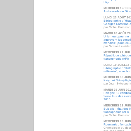
Hày
MERCREDI 1er SE
Ambassade de Slov
LUNDI 23 AOÛT 20
Bibliographie : "Hist
Georges Castellan e
par Michel Barnevic
MARDI 10 AOÛT 20
Union européenne : 
aggravent les consé
mondiale (août 201
par Nicolas Lévilida
MERCREDI 21 JUIL
République tchèque 
francophonie (AFI)
LUNDI 19 JUILLET 
Bibliographie : "Hist
millénaire", sous la
MERCREDI 30 JUIN
Katyn et l'hémiplégi
par Jean-Sylvestre 
MARDI 29 JUIN 20
Pologne : 2 candidat
2ème tour des électio
2010
MERCREDI 23 JUIN
Bulgarie : état des 
francophonie (AFI)
par Michel Barnevic
MERCREDI 16 JUIN
Roumanie : l'or cac
Chronologie du doss
par Dan Culcer