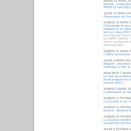
MARDI 10 AVRIL 2
Estonie : composit
ANSIP (5 avril 2007)
JEUDI 15 MARS 20
Présentation de l'Ins
SAMEDI 10 MARS 
Chronologie du procè
bulgares et du méd
mort en Libye (2007
Par François Frison
au CNRS, CERSA - Un
Gotev, étudiant en M
internationales
SAMEDI 10 MARS 
L'Office du tourism
JEUDI 8 MARS 200
Bulgarie : première
l'adhésion à l'UE, l
MERCREDI 7 MARS
Le Parti de la Réfor
Ansip remporte les é
Estonie (2007)
SAMEDI 3 MARS 2
L'ambassade de Slo
SAMEDI 17 FÉVRIE
La Lituanie et ses m
SAMEDI 10 FÉVRIE
Estonie : élections l
SAMEDI 10 FÉVRIE
La situation problém
russophone d'Eston
JEUDI 8 FÉVRIER 