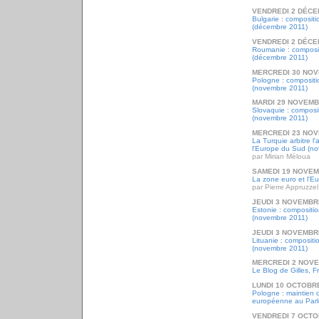
VENDREDI 2 DÉCE
Bulgarie : composit
(décembre 2011)
VENDREDI 2 DÉCE
Roumanie : composi
(décembre 2011)
MERCREDI 30 NOV
Pologne : composit
(novembre 2011)
MARDI 29 NOVEMB
Slovaquie : compos
(novembre 2011)
MERCREDI 23 NOV
La Turquie arbitre 
l'Europe du Sud (n
par Mirian Méloua
SAMEDI 19 NOVEM
La zone euro et l'E
par Pierre Appruzzel
JEUDI 3 NOVEMBR
Estonie : composit
(novembre 2011)
JEUDI 3 NOVEMBR
Lituanie : composit
(novembre 2011)
MERCREDI 2 NOVE
Le Blog de Gilles, F
LUNDI 10 OCTOBR
Pologne : maintien d
européenne au Parl
VENDREDI 7 OCTO