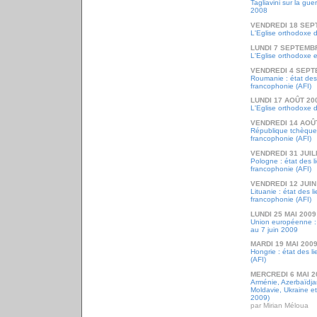
Tagliavini sur la gu
2008
VENDREDI 18 SEP
L'Eglise orthodoxe 
LUNDI 7 SEPTEMB
L'Eglise orthodoxe e
VENDREDI 4 SEPT
Roumanie : état des
francophonie (AFI)
LUNDI 17 AOÛT 20
L'Eglise orthodoxe 
VENDREDI 14 AOÛ
République tchèque 
francophonie (AFI)
VENDREDI 31 JUIL
Pologne : état des l
francophonie (AFI)
VENDREDI 12 JUIN
Lituanie : état des l
francophonie (AFI)
LUNDI 25 MAI 2009
Union européenne : 
au 7 juin 2009
MARDI 19 MAI 200
Hongrie : état des l
(AFI)
MERCREDI 6 MAI 2
Arménie, Azerbaïdjan
Moldavie, Ukraine e
2009)
par Mirian Méloua