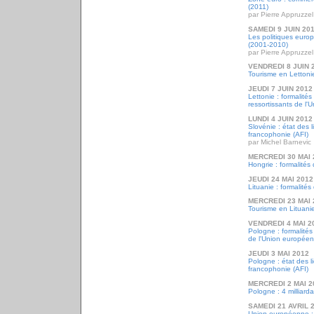
(2011)
par Pierre Appruzzel
SAMEDI 9 JUIN 20
Les politiques eur
(2001-2010)
par Pierre Appruzzel
VENDREDI 8 JUIN 
Tourisme en Lettoni
JEUDI 7 JUIN 2012
Lettonie : formalités
ressortissants de l
LUNDI 4 JUIN 2012
Slovénie : état des 
francophonie (AFI)
par Michel Barnevic
MERCREDI 30 MAI 
Hongrie : formalités
JEUDI 24 MAI 2012
Lituanie : formalités
MERCREDI 23 MAI 
Tourisme en Lituani
VENDREDI 4 MAI 2
Pologne : formalités
de l'Union europée
JEUDI 3 MAI 2012
Pologne : état des l
francophonie (AFI)
MERCREDI 2 MAI 2
Pologne : 4 milliard
SAMEDI 21 AVRIL 
Union européenne :