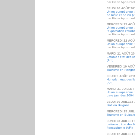
par Pierre Appruzzel
JEUDI 30 AOÛT 20
Union européenne :
de bière et de vin (
par Pierre Appruzzel
MERCREDI 29 AOÛ
Union européenne : 
l'expatriation estudi
par Pierre Appruzzel
MERCREDI 22 AOÛ
Union européenne : 
par Pierre Appruzzel
MARDI 21 AOÛT 20
Estonie : état des l
(AFI)
VENDREDI 10 AOÛ
Tourisme en Hongri
JEUDI 9 AOÛT 201
Hongrie : état des l
(AFI)
MARDI 31 JUILLET
Union européenne : 
pays (années 2004 
JEUDI 26 JUILLET 
Golf en Bulgarie
MERCREDI 25 JUIL
Tourisme en Bulgari
LUNDI 23 JUILLET 
Lettonie : état des l
francophonie (AFI)
JEUDI 12 JUILLET 