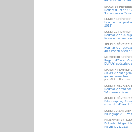
des sanctions cont
MARDI 14 FÉVRIER
Regard d'Est en Oue
3 questions à Came
LUNDI 13 FÉVRIER
Hongrie : compositi
2012)
LUNDI 13 FÉVRIER
Roumanie : 600 supp
Poste en accord ave
JEUDI 9 FÉVRIER 
Roumanie : nouveau 
droit investi (février
MERCREDI 8 FÉVR
Regard d'Est en Ou
DUPUY, spécialiste
MARDI 7 FÉVRIER 
Slovénie : changeme
gouvernementale
par Michel Barnevic
LUNDI 6 FÉVRIER 
Roumanie : mandat 
"Monsieur anticorrup
JEUDI 2 FÉVRIER 
Bibliographie, Roum
souvenirs d'une vie"
LUNDI 30 JANVIER
Bibliographie : "Pré
DIMANCHE 22 JAN
Bulgarie : biograph
Plevneliev (2012)