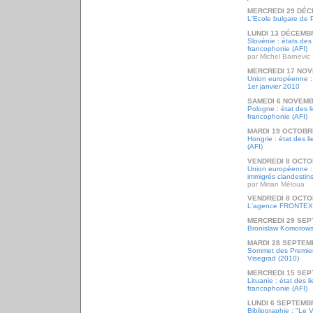
MERCREDI 29 DÉC
L'Ecole bulgare de P
LUNDI 13 DÉCEMB
Slovénie : états des
francophonie (AFI)
par Michel Barnevic
MERCREDI 17 NOV
Union européenne : 
1er janvier 2010
SAMEDI 6 NOVEMB
Pologne : état des l
francophonie (AFI)
MARDI 19 OCTOBR
Hongrie : état des l
(AFI)
VENDREDI 8 OCTO
Union européenne : 
immigrés clandestin
par Mirian Méloua
VENDREDI 8 OCTO
L'agence FRONTEX 
MERCREDI 29 SEP
Bronislaw Komorowsk
MARDI 28 SEPTEM
Sommet des Premier
Visegrad (2010)
MERCREDI 15 SEP
Lituanie : état des l
francophonie (AFI)
LUNDI 6 SEPTEMB
Bibliographie : "Le 