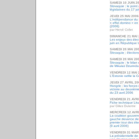
SAMEDI 10 JUIN 2
Slovaquie : le point
législatives du 17 ju
JEUDI 25 MAI 2006
L'indépendance du 
« effet domino » en 
(2006)
par Hervé Collet
DIMANCHE 21 MAI 
Les enjeux des élect
juin en République 
SAMEDI 20 MAI 20
Slovaquie : élections
SAMEDI 20 MAI 20
Slovaquie : le bila
de Mikulas Dzurinda
VENDREDI 12 MAI 
L'Estonie ratifie la
JEUDI 27 AVRIL 20
Hongrie : les forces
victoire au deuxième
du 23 avril 2006
VENDREDI 21 AVRI
Fiche technique Lit
par Gilles Dutertre
MERCREDI 12 AVRI
La coalition gouver
gauche devance de p
premier tour des éle
(9 avril 2006)
VENDREDI 31 MAR
La présidentielle de