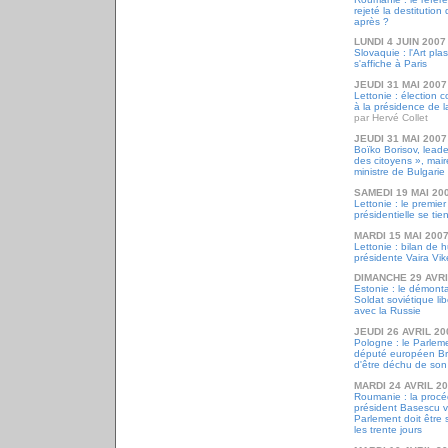
rejeté la destitutio
après ?
LUNDI 4 JUIN 2007
Slovaquie : l'Art pl
s'affiche à Paris
JEUDI 31 MAI 2007
Lettonie : élection 
à la présidence de 
par Hervé Collet
JEUDI 31 MAI 2007
Boïko Borisov, lead
des citoyens », maire
ministre de Bulgarie
SAMEDI 19 MAI 20
Lettonie : le premier
présidentielle se tie
MARDI 15 MAI 200
Lettonie : bilan de
présidente Vaira Vik
DIMANCHE 29 AVRI
Estonie : le démont
Soldat soviétique li
avec la Russie
JEUDI 26 AVRIL 20
Pologne : le Parlem
député européen B
d'être déchu de so
MARDI 24 AVRIL 2
Roumanie : la procé
président Basescu vo
Parlement doit être
les trente jours