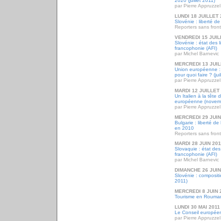
2020 (juillet 2011)
par Pierre Appruzzel
LUNDI 18 JUILLET 
Slovénie : liberté d
Reporters sans front
VENDREDI 15 JUIL
Slovénie : état des 
francophonie (AFI)
par Michel Barnevic
MERCREDI 13 JUIL
Union européenne :
pour quoi faire ? (jui
par Pierre Appruzzel
MARDI 12 JUILLET
Un Italien à la tête
européenne (novem
par Pierre Appruzzel
MERCREDI 29 JUIN
Bulgarie : liberté d
en 2010
Reporters sans front
MARDI 28 JUIN 201
Slovaquie : état des
francophonie (AFI)
par Michel Barnevic
DIMANCHE 26 JUIN
Slovénie : composit
2011)
MERCREDI 8 JUIN 
Tourisme en Rouma
LUNDI 30 MAI 2011
Le Conseil europée
par Pierre Appruzzel