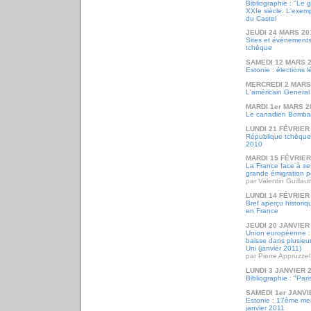
Bibliographie : "Le
XXIe siècle. L'exemp
du Castel
JEUDI 24 MARS 20
Sites et événements
tchèque
SAMEDI 12 MARS 
Estonie : élections 
MERCREDI 2 MARS
L'américain General
MARDI 1er MARS 2
Le canadien Bombar
LUNDI 21 FÉVRIER
République tchèque
2010
MARDI 15 FÉVRIER
La France face à ses
grande émigration 
par Valentin Guilla
LUNDI 14 FÉVRIER
Bref aperçu historiq
en France
JEUDI 20 JANVIER
Union européenne : l
baisse dans plusie
Uni (janvier 2011)
par Pierre Appruzzel
LUNDI 3 JANVIER 
Bibliographie : "Pari
SAMEDI 1er JANVI
Estonie : 17ème me
janvier 2011