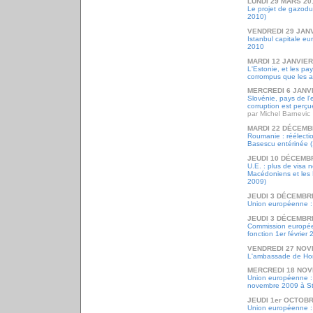
LUNDI 29 MARS 20
Le projet de gazo
2010)
VENDREDI 29 JANV
Istanbul capitale eu
2010
MARDI 12 JANVIER
L'Estonie, et les p
corrompus que les a
MERCREDI 6 JANV
Slovénie, pays de l'
corruption est perç
par Michel Barnevic
MARDI 22 DÉCEMB
Roumanie : réélectio
Basescu entérinée 
JEUDI 10 DÉCEMB
U.E. : plus de visa 
Macédoniens et les
2009)
JEUDI 3 DÉCEMBR
Union européenne :
JEUDI 3 DÉCEMBR
Commission europée
fonction 1er février 
VENDREDI 27 NOV
L'ambassade de Hon
MERCREDI 18 NOV
Union européenne :
novembre 2009 à S
JEUDI 1er OCTOBR
Union européenne : 