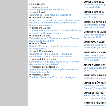
LUNDI 6 MAI 2013
LES BREVES :
Le Parlement europé
samedi 19 mai
(1er mai 2013)
Nuit européenne des musées 2012
LUNDI 6 MAI 2013
mardi 3 avril
Union européenne :
Conférence : "Les réfugiés européens"
en 12 mois
vendredi 10 février
Conférence : « Images de la révolte à l'époque
MARDI 30 AVRIL 2
moderne. Perceptions transculturelles dans
Le Parlement europé
l'espace européen »
membres (1er avril 
dimanche 12 juin
Théâtre traduit du suédois : "Le Mardi où Morty
VENDREDI 26 AVRI
est mort" de Rasmus Lindberg
Union européenne : 
vendredi 15 avril
1er janvier 2012
Festival cinéma "L'Europe autour de l'Europe
2011" jusqu'au 15 avril
MERCREDI 3 AVRIL
lundi 7 février
Lituanie : visite du 
Débat : "L'Europe peut-elle vaincre la montée
de l'Europe (décem
du populisme ?"
mardi 30 novembre
MERCREDI 13 MAR
Conférence : "La Belgique. Partition et
Union européenne : 
conséquence pour l'Union européenne"
budget proposé par 
vendredi 26 novembre
(13 mars 2013)
Conférence : "L'Europe après 2013. A la veille
des décisions budgétaires"
JEUDI 7 MARS 201
mercredi 1er septembre
Les ours polaires tr
Appel à projet d'affiche européenne (collectif
(mars 2013)
Paris Sorbonne IV)
mercredi 7 juillet
MERCREDI 6 MARS
Théâtre : "Fuck you, Eu.ro.pa !", à Avignon
Le Parlement euro
LUNDI 25 FÉVRIER
Concours "Nouvelle 
Europe" (1er mai 20
LUNDI 11 FÉVRIER
Roumanie : le cheval
peu consommé (févr
SAMEDI 9 FÉVRIER
Union européenne :