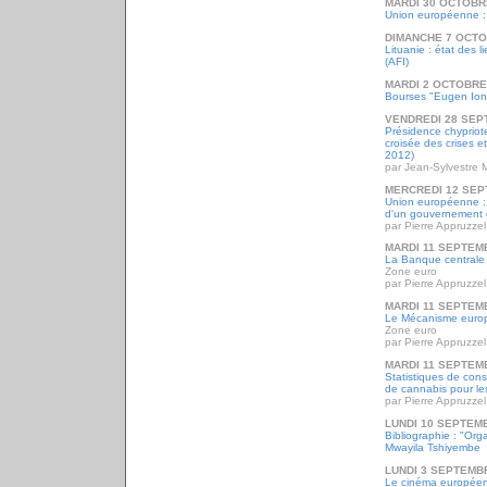
MARDI 30 OCTOBR
Union européenne 
DIMANCHE 7 OCTO
Lituanie : état des 
(AFI)
MARDI 2 OCTOBRE
Bourses "Eugen Io
VENDREDI 28 SEP
Présidence chypriote 
croisée des crises e
2012)
par Jean-Sylvestre 
MERCREDI 12 SEP
Union européenne : 
d'un gouvernement 
par Pierre Appruzzel
MARDI 11 SEPTEM
La Banque centrale
Zone euro
par Pierre Appruzzel
MARDI 11 SEPTEM
Le Mécanisme europ
Zone euro
par Pierre Appruzzel
MARDI 11 SEPTEM
Statistiques de con
de cannabis pour le
par Pierre Appruzzel
LUNDI 10 SEPTEM
Bibliographie : "Org
Mwayila Tshiyembe
LUNDI 3 SEPTEMB
Le cinéma européen 