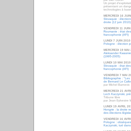
Un projet d'exploita
présentant un dange
technologies à base 
MERCREDI 16 JUIN
Slovaquie : élections
droite (12 juin 2010)
VENDREDI 11 JUIN
Roumanie : état des
francophonie (AFI)
LUNDI 7 JUIN 2010
Pologne : élection p
MERCREDI 19 MAI 
Aleksander Kwasniew
(1995-2005)
LUNDI 10 MAI 2010
Slovaquie : état des
francophonie (AFI)
VENDREDI 7 MAI 2
Bibliographie : "Les
de Bernard Le Callo
par Michel Barnevic
MERCREDI 21 AVRI
Lech Kaczynski, pré
Tribune libre
par Jean-Sylvestre 
LUNDI 19 AVRIL 20
Hongrie : la droite r
des élections législa
VENDREDI 16 AVRI
Pologne : obsèques 
Kaczynski, tué dans