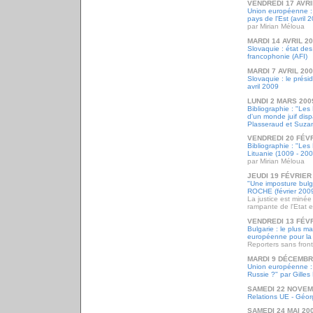
VENDREDI 17 AVRI
Union européenne : 
pays de l'Est (avril 
par Mirian Méloua
MARDI 14 AVRIL 2
Slovaquie : état des
francophonie (AFI)
MARDI 7 AVRIL 20
Slovaquie : le prési
avril 2009
LUNDI 2 MARS 200
Bibliographie : "Les 
d'un monde juif disp
Plasseraud et Suza
VENDREDI 20 FÉVR
Bibliographie : "Les 
Lituanie (1009 - 200
par Mirian Méloua
JEUDI 19 FÉVRIER
"Une imposture bulg
ROCHE (février 200
La justice est minée 
rampante de l'Etat e
VENDREDI 13 FÉVR
Bulgarie : le plus m
européenne pour la l
Reporters sans front
MARDI 9 DÉCEMBR
Union européenne : "
Russie ?" par Gill
SAMEDI 22 NOVEM
Relations UE - Géor
SAMEDI 24 MAI 20