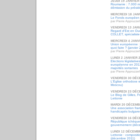
JEUDI 19 JANVIER
Roumanie : 7.000 ma
démission du préside
MERCREDI 18 JAN
Le Fonds européen d
par Pierre Appruzzel
VENDREDI 13 JANV
Regard d'Est en Oue
COLLET, spécialiste
MERCREDI 4 JANV
Union européenne :
quoi faire ? (janvier
par Pierre Appruzzel
LUNDI 2 JANVIER 
Elections législativ
européenne en 2011
majorités sortantes
par Pierre Appruzzel
VENDREDI 30 DÉC
L'Eglise orthodoxe e
Moscou)
VENDREDI 23 DÉC
Le Blog de Gilles, 
Lettonie
MARDI 20 DÉCEMB
Une association fran
handicapés bulgare
VENDREDI 16 DÉC
République tchèque 
gouvernement (déc
LUNDI 12 DÉCEMB
Lettonie : composit
(décembre 2011)