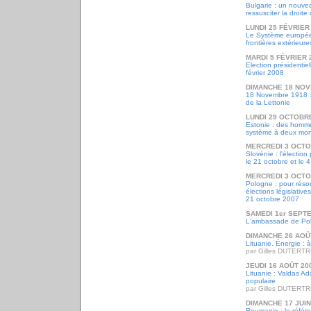
Bulgarie : un nouvea
ressusciter la droit
LUNDI 25 FÉVRIER
Le Système europée
frontières extérieu
MARDI 5 FÉVRIER 
Election présidentie
février 2008
DIMANCHE 18 NOV
18 Novembre 1918 :
de la Lettonie
LUNDI 29 OCTOBR
Estonie : des homme
système à deux mo
MERCREDI 3 OCTO
Slovénie : l'élection
le 21 octobre et le
MERCREDI 3 OCTO
Pologne : pour résou
élections législative
21 octobre 2007
SAMEDI 1er SEPT
L'ambassade de Po
DIMANCHE 26 AOÛ
Lituanie. Énergie : 
par Gilles DUTERT
JEUDI 16 AOÛT 20
Lituanie : Valdas Ad
populaire
par Gilles DUTERT
DIMANCHE 17 JUIN
Roumanie : le réfé