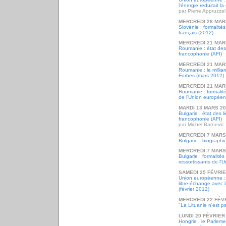
l'énergie reduirait 
par Pierre Appruzzel
MERCREDI 28 MAR
Slovénie : formalité
français (2012)
MERCREDI 21 MAR
Roumanie : état des
francophonie (AFI)
MERCREDI 21 MAR
Roumanie : le milliar
Forbes (mars 2012)
MERCREDI 21 MAR
Roumanie : formalité
de l'Union europée
MARDI 13 MARS 2
Bulgarie : état des l
francophonie (AFI)
par Michel Barnevic
MERCREDI 7 MARS
Bulgarie : biographi
MERCREDI 7 MARS
Bulgarie : formalités
ressortissants de l
SAMEDI 25 FÉVRIE
Union européenne : 
libre-échange avec l
(février 2012)
MERCREDI 22 FÉV
"La Lituanie n'est pa
LUNDI 20 FÉVRIER
Hongrie : le Parlem