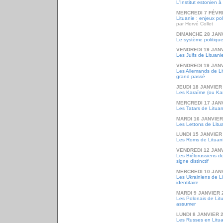
L'Institut estonien à
MERCREDI 7 FÉVR
Lituanie : enjeux po
par Hervé Collet
DIMANCHE 28 JAN
Le système politique
VENDREDI 19 JANV
Les Juifs de Lituani
VENDREDI 19 JANV
Les Allemands de Lit
grand passé
JEUDI 18 JANVIER
Les Karaïme (ou Kar
MERCREDI 17 JAN
Les Tatars de Lituan
MARDI 16 JANVIER
Les Lettons de Litu
LUNDI 15 JANVIER
Les Roms de Lituanie 
VENDREDI 12 JANV
Les Biélorussiens de
signe distinctif
MERCREDI 10 JAN
Les Ukrainiens de L
identitaire
MARDI 9 JANVIER 
Les Polonais de Litu
assumer
LUNDI 8 JANVIER 
Les Russes en Litu