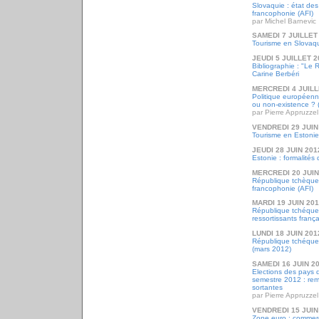
Slovaquie : état des
francophonie (AFI)
par Michel Barnevic
SAMEDI 7 JUILLET
Tourisme en Slovaq
JEUDI 5 JUILLET 2
Bibliographie : "Le 
Carine Berbéri
MERCREDI 4 JUILL
Politique européenn
ou non-existence ? (
par Pierre Appruzzel
VENDREDI 29 JUIN
Tourisme en Estonie
JEUDI 28 JUIN 201
Estonie : formalités
MERCREDI 20 JUIN
République tchèque 
francophonie (AFI)
MARDI 19 JUIN 20
République tchéque :
ressortissants franç
LUNDI 18 JUIN 201
République tchéque :
(mars 2012)
SAMEDI 16 JUIN 2
Elections des pays 
semestre 2012 : rem
sortantes
par Pierre Appruzzel
VENDREDI 15 JUIN
Zone euro : commerce