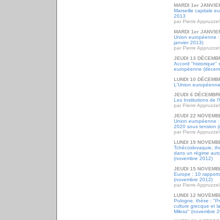
MARDI 1er JANVIE
Marseille capitale e
2013
par Pierre Appruzzel
MARDI 1er JANVIE
Union européenne : 
janvier 2013)
par Pierre Appruzzel
JEUDI 13 DÉCEMB
Accord "historique" 
européenne (décem
LUNDI 10 DÉCEMB
L'Union européenne 
JEUDI 6 DÉCEMBR
Les Institutions de
par Pierre Appruzzel
JEUDI 22 NOVEMB
Union européenne :
2020 sous tension 
par Pierre Appruzzel
LUNDI 19 NOVEMB
Tchécoslovaquie, th
dans un régime auto
(novembre 2012)
JEUDI 15 NOVEMB
Europe : 10 rapports
(novembre 2012)
par Pierre Appruzzel
LUNDI 12 NOVEMB
Pologne, thèse : "P
culture grecque et l
Miłosz" (novembre 