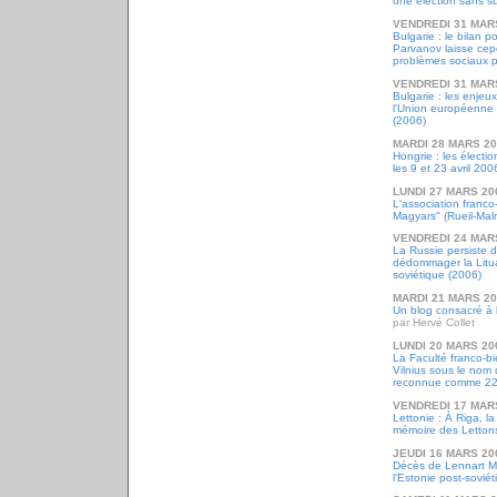
une élection sans su
VENDREDI 31 MAR
Bulgarie : le bilan 
Parvanov laisse ce
problèmes sociaux 
VENDREDI 31 MAR
Bulgarie : les enjeu
l'Union européenne e
(2006)
MARDI 28 MARS 2
Hongrie : les électio
les 9 et 23 avril 200
LUNDI 27 MARS 20
L'association franco
Magyars" (Rueil-Mal
VENDREDI 24 MAR
La Russie persiste 
dédommager la Litua
soviétique (2006)
MARDI 21 MARS 2
Un blog consacré à 
par Hervé Collet
LUNDI 20 MARS 20
La Faculté franco-bi
Vilnius sous le nom 
reconnue comme 22è
VENDREDI 17 MAR
Lettonie : À Riga, l
mémoire des Letton
JEUDI 16 MARS 20
Décès de Lennart Me
l'Estonie post-sovié