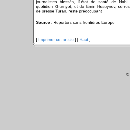
journalistes blessés, l1état de santé de Nabi
quotidien Khurriyet, et de Emin Huseynov, corr
de presse Turan, reste préoccupant
Source
: Reporters sans frontières Europe
[
Imprimer cet article
] [
Haut
]
©