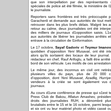
que son interpellation par des représentants
spéciales de police ait été filmée, le ministère de l1
le journaliste.
Reporters sans frontières est très préoccupée pa
Garachenli et demande aux autorités de tout met
retrouver dans les plus brefs délais. Malgré les a
retour au calme, deux journalistes ont été interpel
des milliers de journaux d1opposition saisis. L
aux autorités de libérer les journalistes arrêtés
entrave à la circulation de l1information.
Le 17 octobre,
Sayaf Gadoriv
et
Teymur Imanov
quotidien d'opposition
Yeni Musavat
, ont été int
alors qu'ils sortaient des locaux de leur journal.
rédacteur en chef, Rauf Arifoglu, a failli être arrê
bord de son véhicule. Les motifs de ces arrestatio
Le même jour, des inconnus en civil ont retiré
plusieurs villes du pays, plus de 20 000 c
d'opposition, dont
Yeni Musavat
,
Azadliq
,
Hurriye
vendeurs à la criée se sont également vus 
journaux.
Au cours d1une conférence de presse qui s1est t
Press Club de Bakou, Aflatun Amashev, présiden
droits des journalistes RUH, a dénombré plus
brutalisés entre le 15 et le 16 octobre, parmi lesq
et six ont vu leur matériel photo et vidéo cassé o