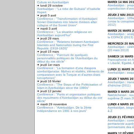
MARDI 14 MAI 20
Culture en Azerbaïdjan
Azerbaïdjan : propo
lundi 29 octobre
coproduction d'avi
Azerbaïdjan : "La robe de Gulnara" d'Isabelle
Hupert
JEUDI 2 MAI 2013
jeudi 5 avril
Azerbaïdjan : 139e
Conférence : "Transformation of Azerbaijani
contre la corruptio
Soviet Orientalists into Islamic thinkers after
2012)
collapse of the Soviet Union"
mardi 3 avril
MARDI 26 MARS 
Conférence : "La situation religieuse en
Azerbaïdjan : ana
Azerbaïdjan aujourd'hui"
la COFACE (2013)
jeudi 29 mars
Conférence : "Relations between Azerbaijani
MERCREDI 20 MA
Islamists and Nationalists during the First
Azerbaïdjan : célé
Republic (1918-1920)"
(20 mars 2013)
jeudi 15 mars
Conférence : "Parcours de quelques
SAMEDI 16 MARS
personnalités politiques de l'Azerbaïdjan du
Francophonie en A
début du xxe siècle"
« Liberté, Egalité, 
jeudi 1er mars
Conférence : "La formation d'une diaspora
LUNDI 11 MARS 2
azerbaïdjanaise. Mythes et réalités, éléments de
Azerbaïdjan : esqu
comparaison avec la Turquie et d'autres états
turcophones"
JEUDI 7 MARS 20
jeudi 16 février
Azerbaïdjan : tran
Conférence : "The Steps of the Politicisation of
d'héroïne (2011)
Islam in Azerbaïdjan since the 1980s"
jeudi 12 janvier
MARDI 5 MARS 2
Conférence : "Partis et organisation politiques
Nakhitchevan : no
des musulmans d'Azerbaïdjan au début du xxe
suprême (5 mars 2
siècle"
mardi 29 novembre
LUNDI 4 MARS 20
Conférence : "Azerbaïdjan. De la 2ème
Azerbaïdjan, biogr
indépendance en 1991 à nos jours"
à Z
JEUDI 21 FÉVRIE
Azerbaïdjan : com
permanente auprès
(anniversaire des 
MARDI 12 FÉVRIE