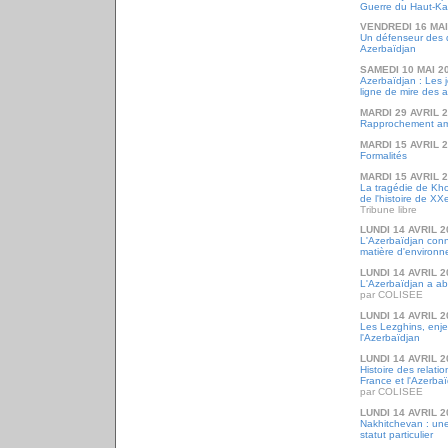
Guerre du Haut-K
VENDREDI 16 MAI
Un défenseur des 
Azerbaïdjan
SAMEDI 10 MAI 2
Azerbaïdjan : Les 
ligne de mire des a
MARDI 29 AVRIL 
Rapprochement amé
MARDI 15 AVRIL 
Formalités
MARDI 15 AVRIL 
La tragédie de Kho
de l'histoire de XX
Tribune libre
LUNDI 14 AVRIL 2
L'Azerbaïdjan conna
matière d'environ
LUNDI 14 AVRIL 2
L'Azerbaïdjan a ab
par COLISEE
LUNDI 14 AVRIL 2
Les Lezghins, enje
l'Azerbaïdjan
LUNDI 14 AVRIL 2
Histoire des relati
France et l'Azerba
par COLISEE
LUNDI 14 AVRIL 2
Nakhitchevan : une
statut particulier