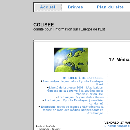
Accueil
Brèves
Plan du site
COLISEE
comité pour l’information sur l’Europe de l’Est
12. Média
01. LIBERTÉ DE LA PRESSE
Azerbaïdjan : le journaliste Eynulla Fatullayev
libéré
Liberté de la presse 2008 : l'Azerbaïdjan
régresse de la 139éme à la 150éme place
mondiale, selon RSF
Azerbaïdjan : 5 journalistes libérés
Azerbaïdjan : Eynulla Fatullayev, journaliste,
condamné
Expulsions, retrait de licence : RSF dénonce la
reprise en main des médias indépendants en
Azerbaïdjan
VENDREDI 17 MAI
LES BREVES :
L'Institut français 
samedi 2 février