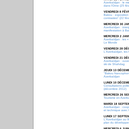
Azerbaïdjan : le mi
dans l'Orne (25 fév
VENDREDI 8 FÉV
Bakou : exposition
contrastes" (22 fév
MERCREDI 30 JA
Azerbaïdjan : inter
manifestation à Ba
MERCREDI 2 JAN
Azerbaïdjan : les «
Le Monde
VENDREDI 28 DÉ
L'Azerbaïdjan, les 
VENDREDI 21 DÉ
Azerbaïdjan : ouve
ski de Shahdag
JEUDI 13 DÉCEM
"Bakou francophone
Azerbaïdjan
LUNDI 10 DÉCEM
Consultations poli
(décembre 2012)
MERCREDI 26 SE
Tourisme en Azerb
MARDI 18 SEPTE
Azerbaïdjan : coopé
et technique avec 
LUNDI 17 SEPTE
L'Azerbaïdjan au 9
plan du développe
MERCREDI 6 JUIN