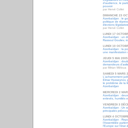
d'audience, le part
pouvoir
par Hervé Collet
DIMANCHE 23 OC
Azerbaïdjan : le 
politique de répres
élections législativ
par Hervé Collet
LUNDI 17 OCTOB
Azerbaïdjan : un di
Rassoul Gouliev, in
LUNDI 10 OCTOB
Azerbaïdjan : la p
une manifestation 
JEUDI 5 MAI 2005
Azerbaïdjan : dou
demandeurs d'asil
par Mirian Méloua
SAMEDI 5 MARS 
L'acharnement judic
Elmar Husseynov, p
le problème de la l
Azerbaïdjan
MERCREDI 2 MAR
Azerbaïdjan : deux 
enlevés, humiliés 
VENDREDI 3 DÉC
Azerbaïdjan : Un s
principales préoccu
LUNDI 4 OCTOBR
Azerbaïdjan : Repor
l'Assemblée parlem
l'Europe sur l'état 