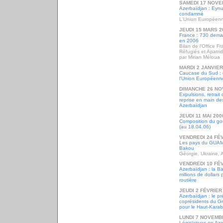
SAMEDI 17 NOVE
Azerbaïdjan : Eynul
condamné
L'Union Européenn
JEUDI 15 MARS 2
France : 730 deman
en 2006
Bilan de l'Office F
Réfugiés et Apatri
par Mirian Méloua
MARDI 2 JANVIER
Caucase du Sud : que
l'Union Européenne
DIMANCHE 26 NO
Expulsions, retrait
reprise en main d
Azerbaïdjan
JEUDI 11 MAI 200
Composition du go
(au 18.04.06)
VENDREDI 24 FÉ
Les pays du GUAM
Bakou
Géorgie, Ukraine, 
VENDREDI 10 FÉ
Azerbaïdjan : la 
millions de dollars 
routière
JEUDI 2 FÉVRIER
Azerbaïdjan : le pré
coprésidents du G
pour le Haut-Kara
LUNDI 7 NOVEMB
Législatives en Aze