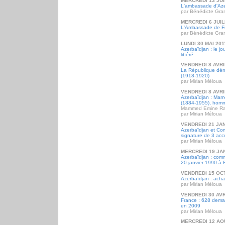
MERCREDI 13 JUI
L'ambassade d'Aze
par Bénédicte Gr
MERCREDI 6 JUIL
L'Ambassade de Fr
par Bénédicte Gr
LUNDI 30 MAI 201
Azerbaïdjan : le jo
libéré
VENDREDI 8 AVRI
La République dém
(1918-1920)
par Mirian Méloua
VENDREDI 8 AVRI
Azerbaïdjan : Ma
(1884-1955), homm
Mammed Emine Ra
par Mirian Méloua
VENDREDI 21 JAN
Azerbaïdjan et Co
signature de 3 acc
par Mirian Méloua
MERCREDI 19 JA
Azerbaïdjan : comm
20 janvier 1990 à 
VENDREDI 15 OC
Azerbaïdjan : acha
par Mirian Méloua
VENDREDI 30 AVR
France : 628 deman
en 2009
par Mirian Méloua
MERCREDI 12 AO