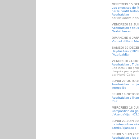
MERCREDI 15 SE
Les exercices de 
par le conflit histo
Azerbaïdjan
par Alexandre Keb
VENDREDI 18 JUI
Azerbaïdjan : deux
Nakhitchevan
DIMANCHE 4 JAN
Portrait d'Ilham Ali
SAMEDI 20 DÉCE
Heydar Aliev (1923
l'Azerbaïdjan
VENDREDI 24 OC
Azerbaïdjan : Trois
Les locaux du princ
bloqués par la poli
par Hervé Collet
LUNDI 20 OCTOB
Azerbaïdjan : un jo
interpellés
JEUDI 16 OCTOB
Azerbaïdjan : Ilham
tour
MERCREDI 16 JUI
Composition du go
d'Azerbaïdjan (03.
LUNDI 23 JUIN 20
La tuberculose sévi
azerbaïdjanaises
JEUDI 5 JUIN 200
Azerbaïdjan : les p