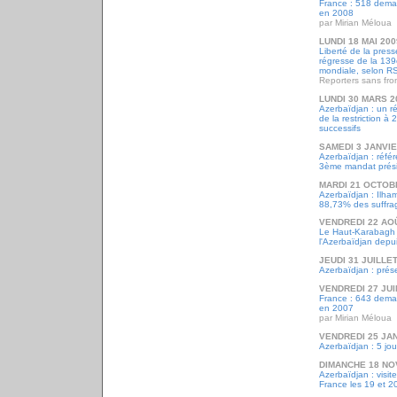
France : 518 deman
en 2008
par Mirian Méloua
LUNDI 18 MAI 200
Liberté de la press
régresse de la 13
mondiale, selon R
Reporters sans fro
LUNDI 30 MARS 2
Azerbaïdjan : un r
de la restriction à
successifs
SAMEDI 3 JANVIE
Azerbaïdjan : réf
3ème mandat prési
MARDI 21 OCTOB
Azerbaïdjan : Ilham
88,73% des suffra
VENDREDI 22 AO
Le Haut-Karabagh 
l'Azerbaïdjan depu
JEUDI 31 JUILLE
Azerbaïdjan : prés
VENDREDI 27 JUI
France : 643 deman
en 2007
par Mirian Méloua
VENDREDI 25 JA
Azerbaïdjan : 5 jou
DIMANCHE 18 NO
Azerbaïdjan : visit
France les 19 et 