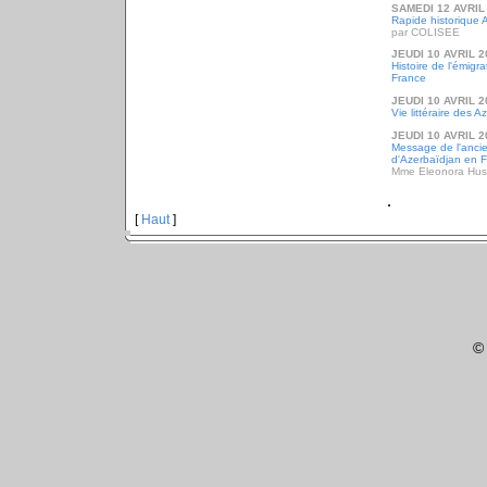
SAMEDI 12 AVRIL
Rapide historique 
par COLISEE
JEUDI 10 AVRIL 2
Histoire de l'émigr
France
JEUDI 10 AVRIL 2
Vie littéraire des 
JEUDI 10 AVRIL 2
Message de l'anc
d'Azerbaïdjan en 
Mme Eleonora Hu
[
Haut
]
©