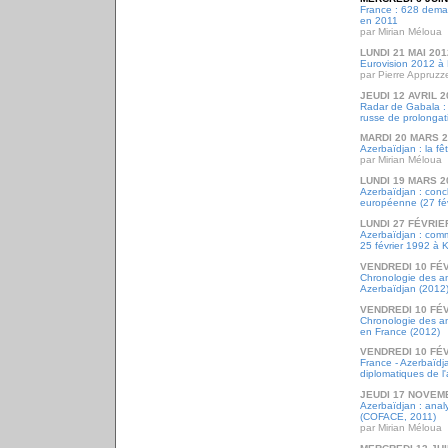
France : 628 deman
en 2011
par Mirian Méloua
LUNDI 21 MAI 201
Eurovision 2012 à
par Pierre Appruzz
JEUDI 12 AVRIL 2
Radar de Gabala :
russe de prolongat
MARDI 20 MARS 
Azerbaïdjan : la f
par Mirian Méloua
LUNDI 19 MARS 2
Azerbaïdjan : conc
européenne (27 fév
LUNDI 27 FÉVRIE
Azerbaïdjan : comm
25 février 1992 à 
VENDREDI 10 FÉ
Chronologie des a
Azerbaïdjan (2012
VENDREDI 10 FÉ
Chronologie des a
en France (2012)
VENDREDI 10 FÉ
France - Azerbaïdja
diplomatiques de 
JEUDI 17 NOVEM
Azerbaïdjan : ana
(COFACE, 2011)
par Mirian Méloua