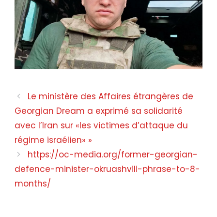
Le ministère des Affaires étrangères de
Georgian Dream a exprimé sa solidarité
avec l’Iran sur «les victimes d’attaque du
régime israélien» »
https://oc-media.org/former-georgian-
defence-minister-okruashvili-phrase-to-8-
months/