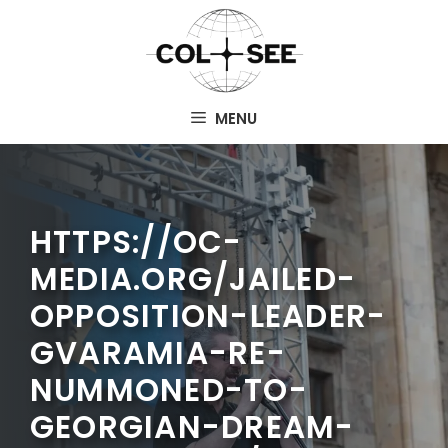
Aller
au
contenu
MENU
HTTPS://OC-
MEDIA.ORG/JAILED-
OPPOSITION-LEADER-
GVARAMIA-RE-
NUMMONED-TO-
GEORGIAN-DREAM-