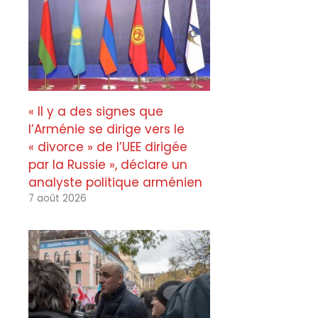
« Il y a des signes que
l’Arménie se dirige vers le
« divorce » de l’UEE dirigée
par la Russie », déclare un
analyste politique arménien
7 août 2026