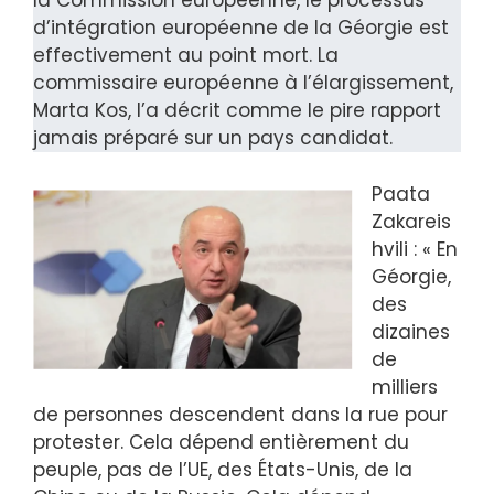
la Commission européenne, le processus
d’intégration européenne de la Géorgie est
effectivement au point mort. La
commissaire européenne à l’élargissement,
Marta Kos, l’a décrit comme le pire rapport
jamais préparé sur un pays candidat.
Paata
Zakareis
hvili : « En
Géorgie,
des
dizaines
de
milliers
de personnes descendent dans la rue pour
protester. Cela dépend entièrement du
peuple, pas de l’UE, des États-Unis, de la