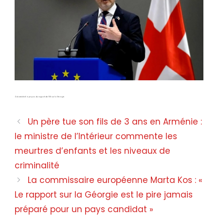
Zakareichvili à propos du rapport de l’UE sur la Géorgie
Un père tue son fils de 3 ans en Arménie :
le ministre de l’Intérieur commente les
meurtres d’enfants et les niveaux de
criminalité
La commissaire européenne Marta Kos : «
Le rapport sur la Géorgie est le pire jamais
préparé pour un pays candidat »