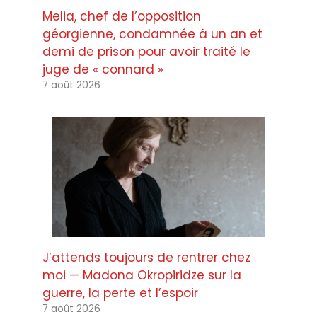
Melia, chef de l’opposition
géorgienne, condamnée à un an et
demi de prison pour avoir traité le
juge de « connard »
7 août 2026
J’attends toujours de rentrer chez
moi — Madona Okropiridze sur la
guerre, la perte et l’espoir
7 août 2026