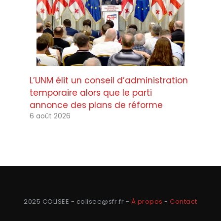
L’UNM élit un conseil d’administration
temporaire alors que le parti
annonce des plans de réforme
6 août 2026
2025 COLISEE - colisee@sfr.fr -
À propos
-
Contact