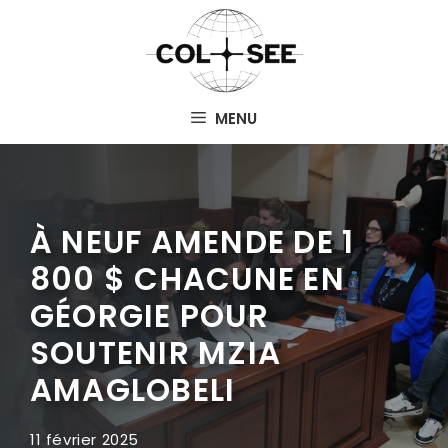
Aller
au
contenu
MENU
À NEUF AMENDE DE 1
800 $ CHACUNE EN
GÉORGIE POUR
SOUTENIR MZIA
AMAGLOBELI
11 février 2025