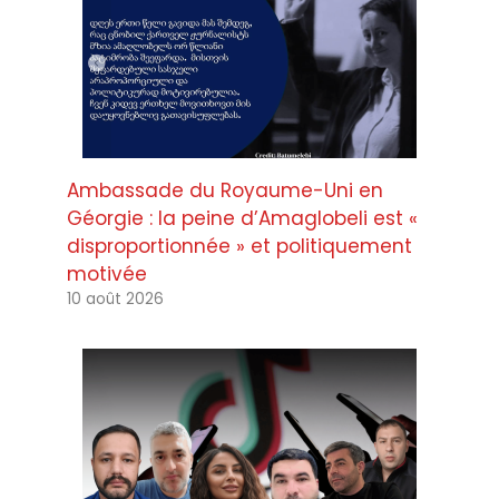
Ambassade du Royaume-Uni en
Géorgie : la peine d’Amaglobeli est «
disproportionnée » et politiquement
motivée
10 août 2026