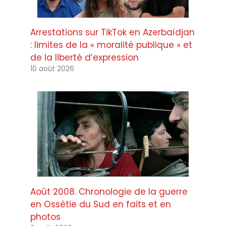
Arrestations sur TikTok en Azerbaïdjan
: limites de la « moralité publique » et
de la liberté d’expression
10 août 2026
Août 2008. Chronologie de la guerre
en Ossétie du Sud en faits et en
photos