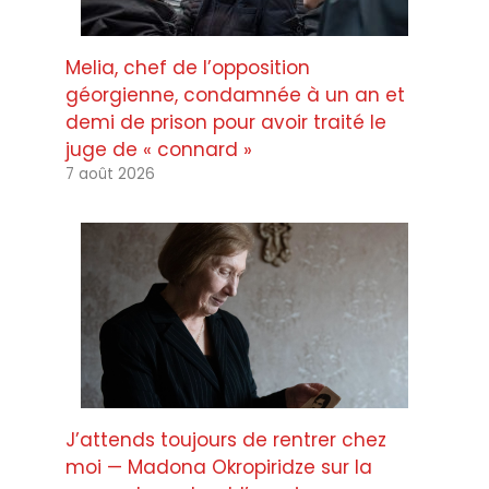
Melia, chef de l’opposition
géorgienne, condamnée à un an et
demi de prison pour avoir traité le
juge de « connard »
7 août 2026
J’attends toujours de rentrer chez
moi — Madona Okropiridze sur la