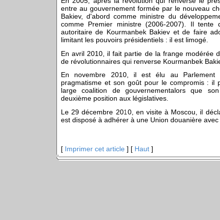
En 2005, après la révolution qui renverse le prés
entre au gouvernement formée par le nouveau ch
Bakiev, d'abord comme ministre du développem
comme Premier ministre (2006-2007). Il tente d
autoritaire de Kourmanbek Bakiev et de faire ado
limitant les pouvoirs présidentiels : il est limogé.
En avril 2010, il fait partie de la frange modérée de
de révolutionnaires qui renverse Kourmanbek Baki
En novembre 2010, il est élu au Parlement et
pragmatisme et son goût pour le compromis : il 
large coalition de gouvernementalors que son
deuxième position aux législatives.
Le 29 décembre 2010, en visite à Moscou, il décla
est disposé à adhérer à une Union douanière avec 
[
Imprimer cet article
] [
Haut
]