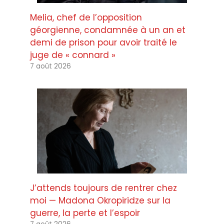
Melia, chef de l’opposition
géorgienne, condamnée à un an et
demi de prison pour avoir traité le
juge de « connard »
7 août 2026
J’attends toujours de rentrer chez
moi — Madona Okropiridze sur la
guerre, la perte et l’espoir