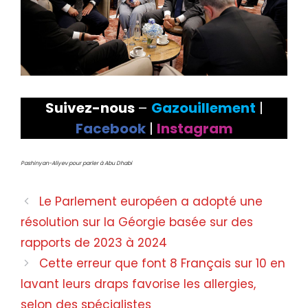
Suivez-nous
–
Gazouillement
|
Facebook
|
Instagram
Pashinyan-Aliyev pour parler à Abu Dhabi
Le Parlement européen a adopté une
résolution sur la Géorgie basée sur des
rapports de 2023 à 2024
Cette erreur que font 8 Français sur 10 en
lavant leurs draps favorise les allergies,
selon des spécialistes