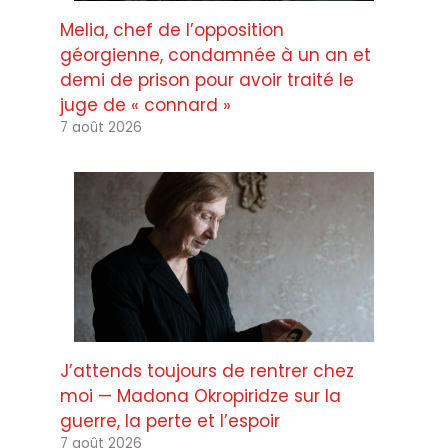
Melia, chef de l’opposition
géorgienne, condamnée à un an et
demi de prison pour avoir traité le
juge de « connard »
7 août 2026
J’attends toujours de rentrer chez
moi — Madona Okropiridze sur la
guerre, la perte et l’espoir
7 août 2026