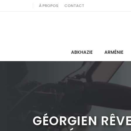
Aller
À PROPOS
CONTACT
au
contenu
ABKHAZIE
ARMÉNIE
GÉORGIEN RÊVE