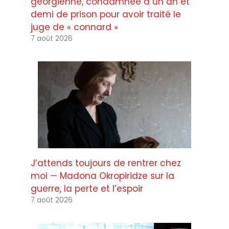
géorgienne, condamnée à un an et
demi de prison pour avoir traité le
juge de « connard »
7 août 2026
J’attends toujours de rentrer chez
moi — Madona Okropiridze sur la
guerre, la perte et l’espoir
7 août 2026