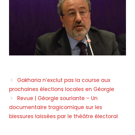
Gakharia n’exclut pas la course aux
prochaines élections locales en Géorgie
Revue | Géorgie souriante – Un
documentaire tragicomique sur les
blessures laissées par le théâtre électoral