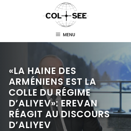
Aller
au
contenu
MENU
«LA HAINE DES
ARMÉNIENS EST LA
COLLE DU RÉGIME
D’ALIYEV»: EREVAN
RÉAGIT AU DISCOURS
D’ALIYEV