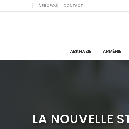
Aller
À PROPOS
CONTACT
au
contenu
ABKHAZIE
ARMÉNIE
LA NOUVELLE S