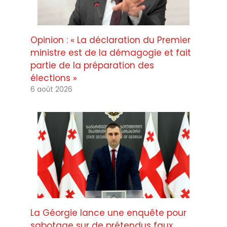
Opinion : « La déclaration du Premier
ministre est de la démagogie et fait
partie de la préparation des
élections »
6 août 2026
La Géorgie lance une enquête pour
sabotage sur de prétendus faux