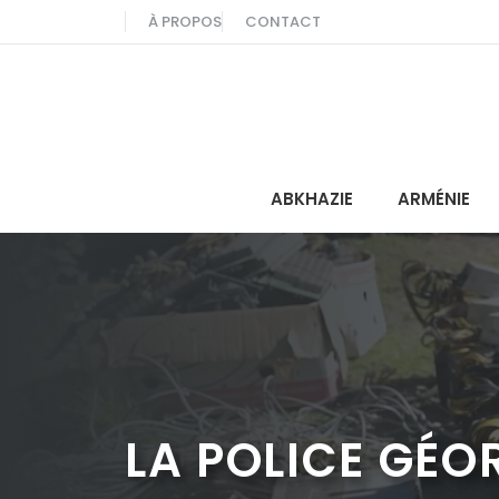
Aller
À PROPOS
CONTACT
au
contenu
ABKHAZIE
ARMÉNIE
LA POLICE GÉO