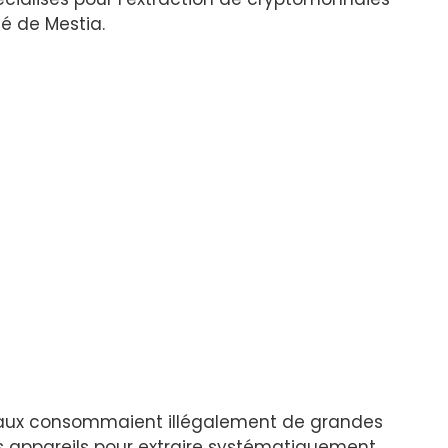
té de Mestia.
locaux consommaient illégalement de grandes
ces appareils pour extraire systématiquement