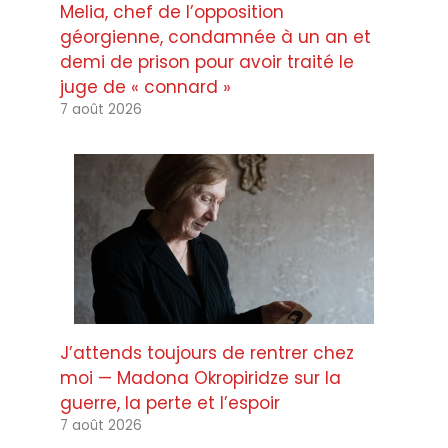
Melia, chef de l’opposition
géorgienne, condamnée à un an et
demi de prison pour avoir traité le
juge de « connard »
7 août 2026
J’attends toujours de rentrer chez
moi — Madona Okropiridze sur la
guerre, la perte et l’espoir
7 août 2026