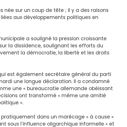
s née sur un coup de tête ; il y a des raisons
 liées aux développements politiques en
 municipale a souligné la pression croissante
ur la dissidence, soulignant les efforts du
ement la démocratie, la liberté et les droits
 qui est également secrétaire général du parti
 mardi une longue déclaration. Il a condamné
omme une « bureaucratie allemande obéissant
 décisions ont transformé « même une amitié
litique ».
ce pratiquement dans un marécage » à cause «
nt sous l’influence oligarchique informelle » et