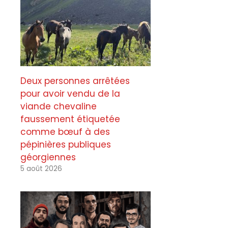
Deux personnes arrêtées
pour avoir vendu de la
viande chevaline
faussement étiquetée
comme bœuf à des
pépinières publiques
géorgiennes
5 août 2026