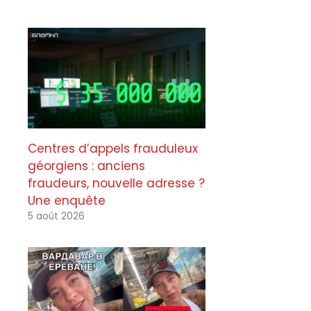
Centres d’appels frauduleux
géorgiens : anciens
fraudeurs, nouvelle adresse ?
Une enquête
5 août 2026