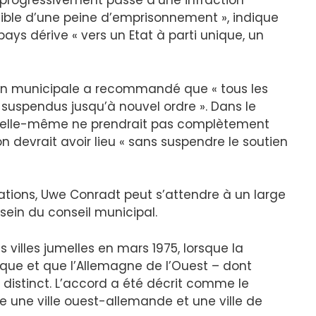
st progressivement passé d’une infraction
sible d’une peine d’emprisonnement », indique
 pays dérive « vers un Etat à parti unique, un
ion municipale a recommandé que « tous les
nt suspendus jusqu’à nouvel ordre ». Dans le
 elle-même ne prendrait pas complètement
ion devrait avoir lieu « sans suspendre le soutien
mations, Uwe Conradt peut s’attendre à un large
sein du conseil municipal.
s villes jumelles en mars 1975, lorsque la
tique et que l’Allemagne de l’Ouest – dont
at distinct. L’accord a été décrit comme le
re une ville ouest-allemande et une ville de