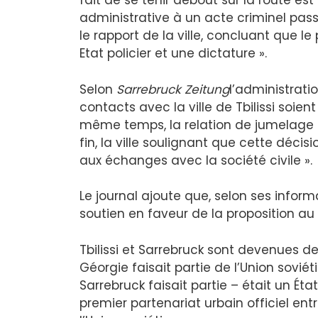
fait de se tenir debout sur la route e
administrative à un acte criminel pas
le rapport de la ville, concluant que le
Etat policier et une dictature ».
Selon
Sarrebruck Zeitung
l’administrat
contacts avec la ville de Tbilissi soie
même temps, la relation de jumelage
fin, la ville soulignant que cette décis
aux échanges avec la société civile ».
Le journal ajoute que, selon ses infor
soutien en faveur de la proposition au 
Tbilissi et Sarrebruck sont devenues de
Géorgie faisait partie de l’Union sovié
Sarrebruck faisait partie – était un Ét
premier partenariat urbain officiel ent