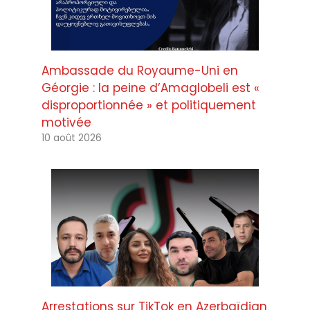
Ambassade du Royaume-Uni en
Géorgie : la peine d’Amaglobeli est «
disproportionnée » et politiquement
motivée
10 août 2026
Arrestations sur TikTok en Azerbaïdjan