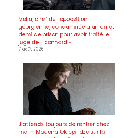
Melia, chef de l’opposition
géorgienne, condamnée à un an et
demi de prison pour avoir traité le
juge de « connard »
7 août 2026
J’attends toujours de rentrer chez
moi — Madona Okropiridze sur la