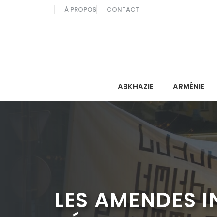
Aller
À PROPOS
CONTACT
au
contenu
ABKHAZIE
ARMÉNIE
LES AMENDES I