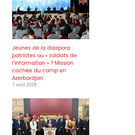
Jeunes de la diaspora :
patriotes ou « soldats de
l’information » ? Mission
cachée du camp en
Azerbaïdjan
7 août 2026