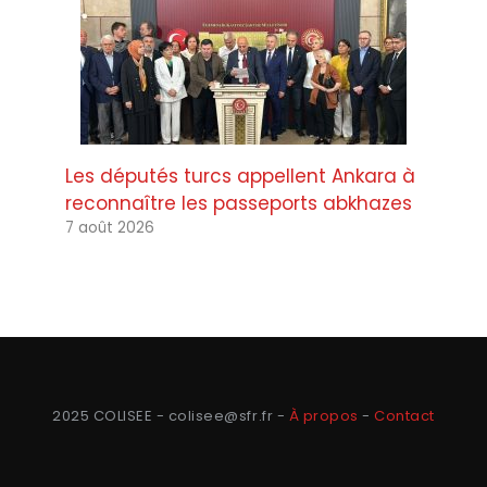
Les députés turcs appellent Ankara à
reconnaître les passeports abkhazes
7 août 2026
2025 COLISEE - colisee@sfr.fr -
À propos
-
Contact