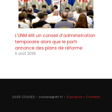
L’UNM élit un conseil d’administration
temporaire alors que le parti
annonce des plans de réforme
6 août 2026
2025 COLISEE - colisee@sfr.fr -
À propos
-
Contact