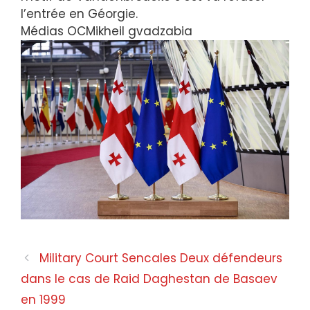
l’entrée en Géorgie.
Médias OC
Mikheil gvadzabia
Military Court Sencales Deux défendeurs
dans le cas de Raid Daghestan de Basaev
en 1999