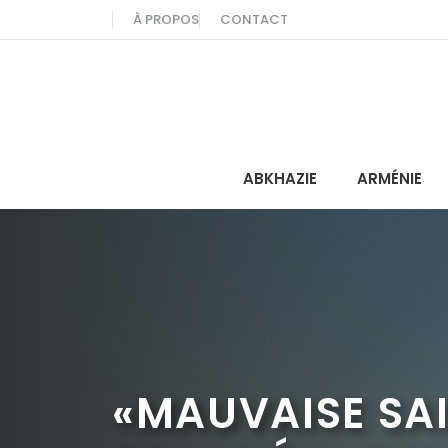
Aller
À PROPOS
CONTACT
au
contenu
ABKHAZIE
ARMÉNIE
«MAUVAISE SAI