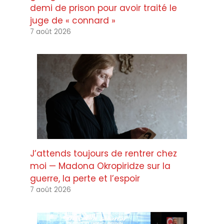
demi de prison pour avoir traité le
juge de « connard »
7 août 2026
J’attends toujours de rentrer chez
moi — Madona Okropiridze sur la
guerre, la perte et l’espoir
7 août 2026