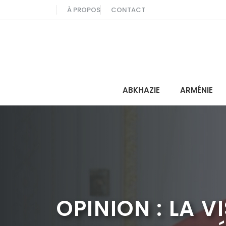
Aller
À PROPOS
CONTACT
au
contenu
ABKHAZIE
ARMÉNIE
OPINION : LA 